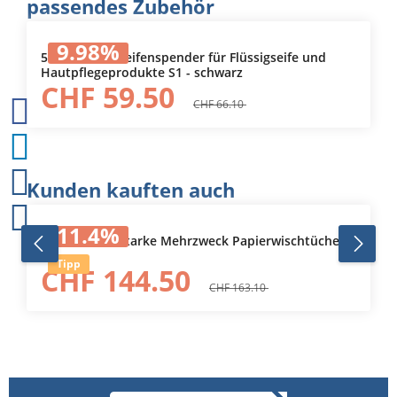
Produktgalerie überspringen
passendes Zubehör
9.98
%
560008 Tork Seifenspender für Flüssigseife und
Hautpflegeprodukte S1 - schwarz
CHF 59.50
CHF 66.10
Produktgalerie überspringen
Kunden kauften auch
11.4
%
101221 Tork Starke Mehrzweck Papierwischtücher
Tipp
CHF 144.50
CHF 163.10