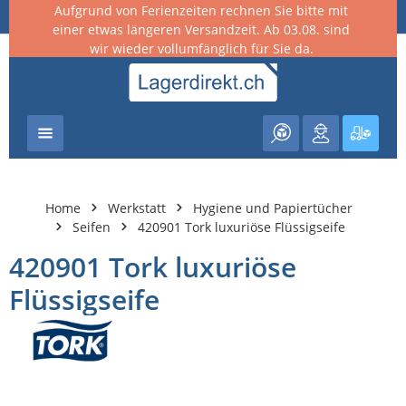
Aufgrund von Ferienzeiten rechnen Sie bitte mit
nhalt springen
einer etwas längeren Versandzeit. Ab 03.08. sind
wir wieder vollumfänglich für Sie da.
Warenk
Home
Werkstatt
Hygiene und Papiertücher
Seifen
420901 Tork luxuriöse Flüssigseife
420901 Tork luxuriöse
Flüssigseife