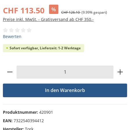
Bildergalerie überspringen
CHF 113.50
%
CHF 126.10
(9.99% gespart)
Preise inkl. MwSt. - Gratisversand ab CHF 350.-
Durchschnittliche Bewertung von 0 von 5 Sternen
Bewerten
Sofort verfügbar, Lieferzeit: 1-2 Werktage
Produkt Anzahl: Gib den gewünschten Wert
In den Warenkorb
Produktnummer:
420901
EAN:
7322540394412
Hersteller:
Tork