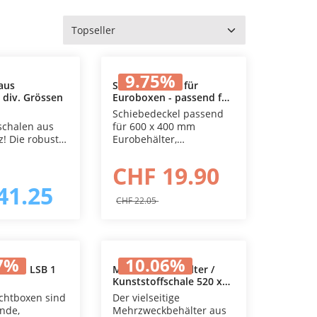
rnen
ttliche Bewertung von 5 von 5 Sternen
9.75
%
aus
Schiebedeckel für
, div. Grössen
Euroboxen - passend für
In den Warenkorb
Eurobehälter in den
Schiebedeckel passend
Massen 600 x 400 mm
schalen aus
für 600 x 400 mm
uste
Eurobehälter,
aus
versiegelbar
elechtem ABS-
CHF 19.90
sorgt für
41.25
d Sauberkeit
CHF 22.05
enstall,
l oder
terkünften.
 in der
7
%
10.06
%
berzeugt sie
boxen LSB 1
Mehrzweckbehälter /
Stabilität,
Kunststoffschale 520 x
den Warenkorb
ensdauer und
420 x 120 mm
ichtboxen sind
Der vielseitige
ders einfache
ende,
Mehrzweckbehälter aus