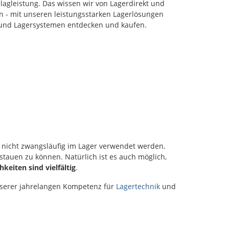
hlagleistung. Das wissen wir von Lagerdirekt und
g liegen die
oder Hobbybereich.
n - mit unseren leistungsstarken Lagerlösungen
 stabil auf
en den
en und Lagersystemen entdecken und kaufen.
. Die
nen Griffe
ein sicheres
und
en auch
erte
rozesse.
mit Deckel
ör Für
en Schutz
le
er mit einem
Deckel mit
s nicht zwangsläufig im Lager verwendet werden.
 Auflagedeckel
tauen zu können. Natürlich ist es auch möglich,
m
eiten sind vielfältig
.
kel ergänzt
ch mit Deckel
unserer jahrelangen Kompetenz für
Lagertechnik
und
e Stapelboxen
 stapelbar.
nfachen
eignen sich
tische