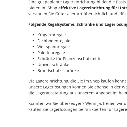
Eine gut geplante Lagereinrichtung bildet die Basis
Entnahmesich
bieten im Shop
effektive Lagereinrichtung für Un
Hebelspannve
verstauen Sie Güter aller Art übersichtlich und ef
mit Zylindersc
Verplombung 
Folgende Regalsysteme, Schränke und Lagerlösun
Fassungsverm
Liter Kleine Va
Kragarmregale
Wahlurne aus
mit glatter Ob
Fachbodenregale
Anscharnierte
Weitspannregale
mit Einwurfsch
Palettenregale
30 mm Integri
Schränke für Pflanzenschutzmittel
Entnahmesich
Umweltschränke
Hebelspannve
Brandschutzschränke
mit gleichsch
Zylinderschlö
Fassungsverm
Die Lagereinrichtung, die Sie im Shop kaufen könn
Liter Die Wah
Unsere Lagerlösungen können Sie ebenso in der Wer
überzeugen du
die Lagerausstattung aus unserem Angebot im heimi
robuste Konstr
hohe Sicherhe
Könnten wir Sie überzeugen? Wenn ja, freuen wir u
vielseitigen
kaufen Sie Lagerlösungen beim Experten für Lagere
Einsatzmöglic
eine zuverläs
für profession
Abstimmunge