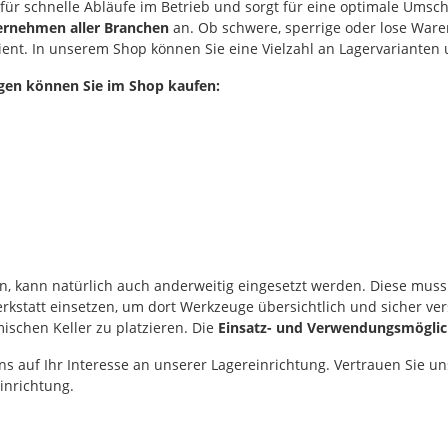
 für schnelle Abläufe im Betrieb und sorgt für eine optimale Umsc
Ihre Euroboxen und
Gleichzeiti
erung 1
langlebigen
Eurobehälter bequem
ternehmen aller Branchen
an. Ob schwere, sperrige oder lose Ware
Stapelboxen
rschluss
Ladungsträger für die
online bei lagerdirekt.ch.
und schon
fizient. In unserem Shop können Sie eine Vielzahl an Lagervariant
hloss
Kleinkommissionierung
Bei Fragen zu Grössen,
Untergrund
möglich
suchen.
Varianten oder grösseren
geschlosse
gen können Sie im Shop kaufen:
ögen: 110
Bestellmengen beraten
sorgen für 
riante
wir Sie gerne persönlich.
Handling 
 Aluminium
ermöglich
erfläche
automatisi
r Deckel
Transportp
litz 300 x
Euroboxen 
erte
und Zubeh
erung 2
zusätzlich
rschlüsse
können vie
liessenden
Eurobehält
ssern
passenden 
ögen: 50
en, kann natürlich auch anderweitig eingesetzt werden. Diese mus
Scharnier,
lurnen
kstatt einsetzen, um dort Werkzeuge übersichtlich und sicher vers
oder eine
rch ihre
schen Keller zu platzieren. Die
Einsatz- und Verwendungsmöglichk
Schiebedec
uktion, die
werden. Au
it und ihre
ns auf Ihr Interesse an unserer Lagereinrichtung. Vertrauen Sie 
bleiben di
inrichtung.
problemlos
hkeiten –
Für den ei
sige Lösung
Transport 
elle
zudem prak
n und