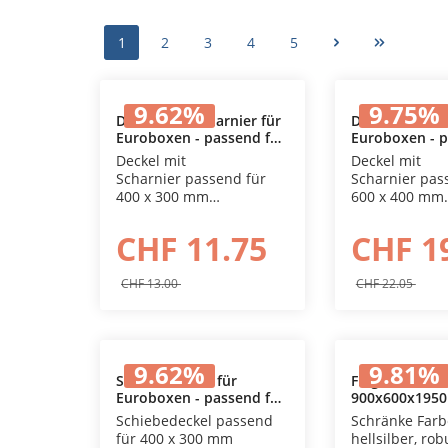
1
2
3
4
5
9.62
%
9.75
%
Deckel mit Scharnier für
Deckel mit Sch
Euroboxen - passend für
Euroboxen - p
In den Warenkorb
In den
Eurobehälter in den
Eurobehälter 
Deckel mit
Deckel mit
Massen 400 x 300 mm
Massen 600 x
Scharnier passend für
Scharnier pas
400 x 300 mm
600 x 400 mm
Eurobehälter
Eurobehälter
CHF 11.75
CHF 1
CHF 13.00
CHF 22.05
9.62
%
9.81
%
Schiebedeckel für
Flügeltürsch
Euroboxen - passend für
900x600x195
In den Warenkorb
In den
Eurobehälter in den
Schiebedeckel passend
Schränke Farb
Massen 400 x 300 mm
für 400 x 300 mm
hellsilber, rob