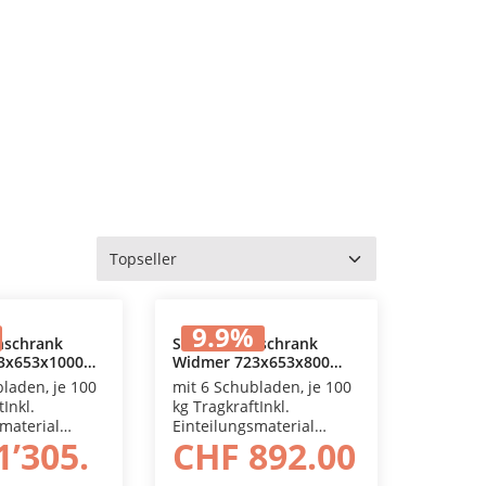
9.9
%
nschrank
Schubladenschrank
3x653x1000
Widmer 723x653x800
den Warenkorb
In den Warenkorb
mm
bladen, je 100
mit 6 Schubladen, je 100
tInkl.
kg TragkraftInkl.
smaterial
Einteilungsmaterial
1’305.
CHF 892.00
nenmass
Metall, Innenmass
620 x 450 mm,
Schublade 620 x 450 mm,
zug.
mit Vollauszug.