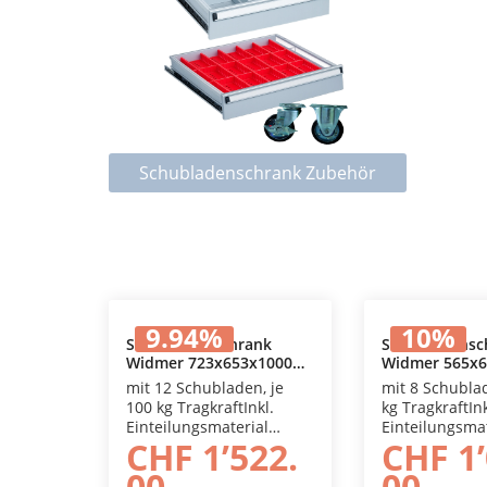
Schubladenschrank Zubehör
9.94
%
10
%
Schubladenschrank
Schubladensc
Widmer 723x653x1000
Widmer 565x6
In den Warenkorb
In den
mm
mm
mit 12 Schubladen, je
mit 8 Schublad
100 kg TragkraftInkl.
kg TragkraftInk
Einteilungsmaterial
Einteilungsmat
CHF 1’522.
CHF 1’
Metall, Innenmass
Metall, Innen
Schublade 620 x 450 mm,
Schublade 460
00
00
mit Vollauszug.
mit Vollauszug