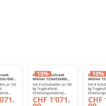
10
%
10
%
hrank
Schubladenschrank
Schublade
53x1000
Widmer 723x653x800
Widmer 72
 Warenkorb
In den Warenkorb
In 
mm
mm
en, je 100
mit 8 Schubladen, je 100
mit 8 Schu
l.
kg TragkraftInkl.
kg Tragkraf
erial
Einteilungsmaterial
Einteilung
071.
CHF 1’071.
CHF 
mass
Metall, Innenmass
Metall, In
 x 450 mm,
Schublade 620 x 450 mm,
Schublade 
00
00
.
mit Vollauszug.
mit Vollaus