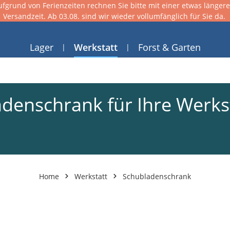
ufgrund von Ferienzeiten rechnen Sie bitte mit einer etwas länger
Versandzeit. Ab 03.08. sind wir wieder vollumfänglich für Sie da.
Lager
Werkstatt
Forst & Garten
adenschrank für Ihre Werks
Home
Werkstatt
Schubladenschrank