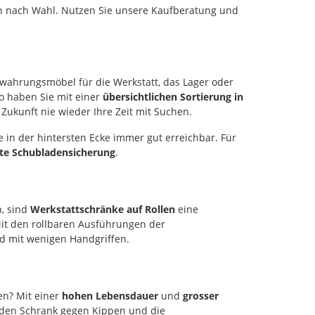
 gleichzeitig
Schubladen gleichzeitig
ebseinrichtung
en nach Wahl. Nutzen Sie unsere Kaufberatung und
t. Jeder
verschliesst. Jeder
 Die
nn somit
Schrank kann somit
usste
r ungewolltem
wirksam vor ungewolltem
erung bietet
chützt
Zugriff geschützt
werden.
nen Schutz
sicherung:All
Schubladensicherung:All
ere
wahrungsmöbel für die Werkstatt, das Lager oder
denschränke
e Schubladenschränke
ung.
o haben Sie mit einer
übersichtlichen Sortierung in
inem
sind mit einem
riegelung:Jeder
Zukunft nie wieder Ihre Zeit mit Suchen.
ssystem
Sicherungssystem
schrank ist
t, welches
ausgestattet, welches
ig mit einer
le in der hintersten Ecke immer gut erreichbar. Für
ubt, immer nur
Ihnen erlaubt, immer nur
riegelung
lade zu
rte Schubladensicherung
eine Schublade zu
.
t, die alle
s Weiteren hat
öffnen. Des Weiteren hat
 gleichzeitig
lade einen
jede Schublade einen
t. Jeder
en
zusätzlichen
nn somit
hluss, der
Hakenverschluss, der
r ungewolltem
n, sind
Werkstattschränke auf Rollen
eine
en des
beim Kippen des
chützt
Mit den rollbaren Ausführungen der
ein
Schrankes ein
d mit wenigen Handgriffen.
iges Öffnen
eigenständiges Öffnen
sicherung:All
verhindert.
denschränke
ng:Die
Beschriftung:Die
inem
elegante
ssystem
iffleiste
Aluminiumgriffleiste
t, welches
en? Mit einer
hohen Lebensdauer
und
grosser
lade ist
jeder Schublade ist
ubt, immer nur
 den Schrank gegen Kippen und die