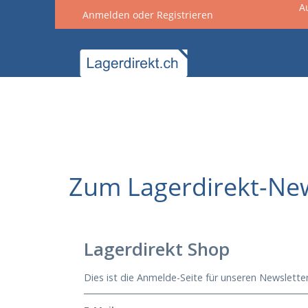
A
Anmelden
oder
Registrieren
springen
Zur Hauptnavigation springen
Zum Lagerdirekt-Ne