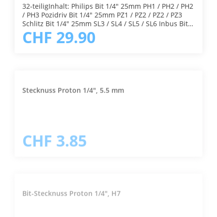
32-teiligInhalt: Philips Bit 1/4" 25mm PH1 / PH2 / PH2
/ PH3 Pozidriv Bit 1/4" 25mm PZ1 / PZ2 / PZ2 / PZ3
Schlitz Bit 1/4" 25mm SL3 / SL4 / SL5 / SL6 Inbus Bit
CHF 29.90
1/4" 25mm H3 / H4 / H5 / H6 Torx Bit 1/4" 25mm T10
/ T15 / T20 / T25 / T27 / T30 / T40 Torx mit Loch Bit
1/4" 25mm TH10 / TH15 / TH20 / TH25 / TH27 / TH30
/ TH40 1 Versenker-Bit 90° 12.5 mm 1 Bithalter
magnetisch 66 mm
Stecknuss Proton 1/4", 5.5 mm
CHF 3.85
Bit-Stecknuss Proton 1/4", H7