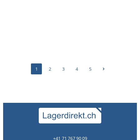
Stecknuss-Adapter Proton für Bohrmaschinen 1/4",
65mm
CHF 7.95
1
2
3
4
5
+41 71 767 90 09