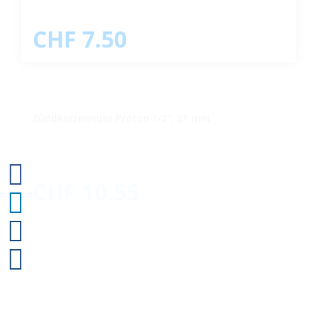
CHF 7.50
Zündkerzennuss Proton 1/2", 21 mm
CHF 10.55
Bit- /Schraubendreherhalter Proton, magnetisch
1/4" x 100 mm