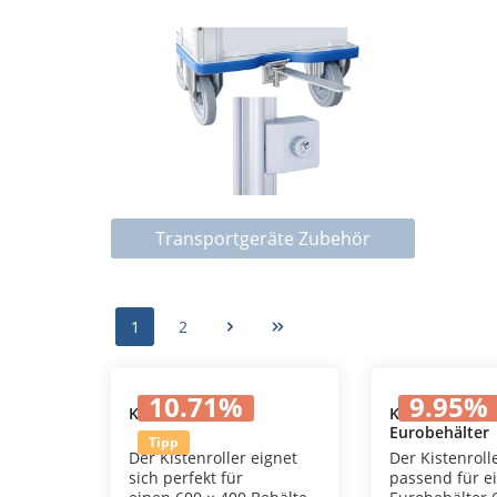
Transportgeräte Zubehör
1
2
10.71
%
9.95
%
Kistenroller
Kistenroller f
Eurobehälter
In den Warenkorb
In den
Tipp
Der Kistenroller eignet
Der Kistenrolle
sich perfekt für
passend für e