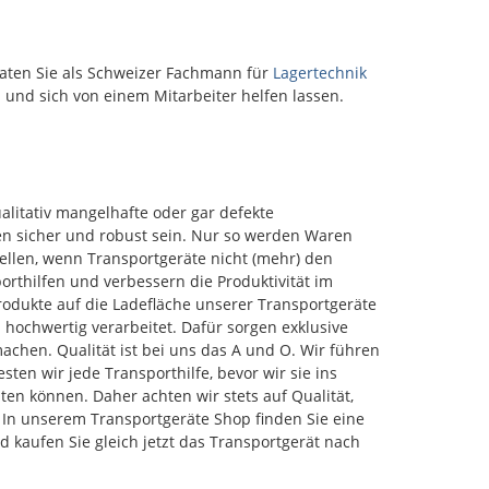
Materialtransport in der
änderungen
EPDM-Dichtung für
ität und lange
chen
innerbetrieblichen
oder
Staubschutz und
er dank
f erhältlich
Logistik.
Weitere
Geräuschdämmung
igengewicht
rdnungen Der
Herausnehmbare
raten Sie als Schweizer Fachmann für
Lagertechnik
enRutschhemm
tabilität
wagen aus
Fachböden, je bis 100 kg
nd sich von einem Mitarbeiter helfen lassen.
lächen für
us eloxiertem
bietet eine
belastbar Ergonomische
 leicht,
e, stabile und
Griffe und umlaufender
Ergonomischer
 abriebfest
sung für
PVC-Stosspuffer
f für
nste
Verwindungssteifer
es
enschaften
ufgaben –
Wagenunterbau mit
ständig
ierte
 Industrie,
BiTubAl®-System
ualitativ mangelhafte oder gar defekte
e Chemikalien
 für einfache
nd
Supratech Räder Ø 200
 Industrie und
 Seitenwände
 sicher und robust sein. Nur so werden Waren
ebliche
mm, spurlos, mit
enkrollen,
s
tellen, wenn Transportgeräte nicht (mehr) den
Kugellager
t
rofil durch
Rollenanordnung B: 2
orthilfen und verbessern die Produktivität im
remsen für
ormschlüssig
Lenkrollen mit
odukte auf die Ladefläche unserer Transportgeräte
Glatte
Feststellern, 2 Bockrollen
d hochwertig verarbeitet. Dafür sorgen exklusive
agkraft bis
e verhindern
Weitere
achen. Qualität ist bei uns das A und O. Wir führen
den täglichen
 durch Ladegut
Produkteigenschaften
lweise mit 2
s stabiles
ten wir jede Transporthilfe, bevor wir sie ins
Glatter Innenraum für
gen sowie
mit
ten können. Daher achten wir stets auf Qualität,
einfache Reinigung Stabil
em PVC-
und langlebig für den
In unserem Transportgeräte Shop finden Sie eine
gWeitere
 Parallel
Dauereinsatz
 kaufen Sie gleich jetzt das Transportgerät nach
enschaften
 absenkbarer
Schilderrahmen DIN A4
einigen und
8 abgedeckten
innen, DIN A7 aussen
in der