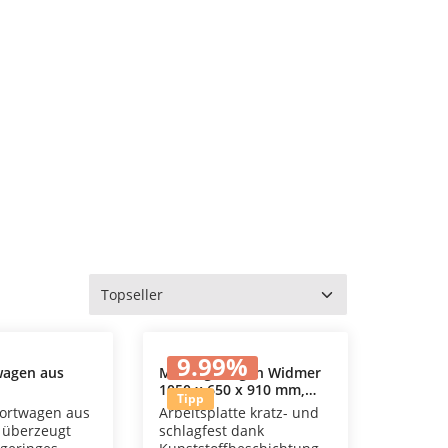
9.99
%
wagen aus
Montagewagen Widmer
1050 x 650 x 910 mm,
In den Warenkorb
Tipp
mit 3 Ebenen
ortwagen aus
Arbeitsplatte kratz- und
 überzeugt
schlagfest dank