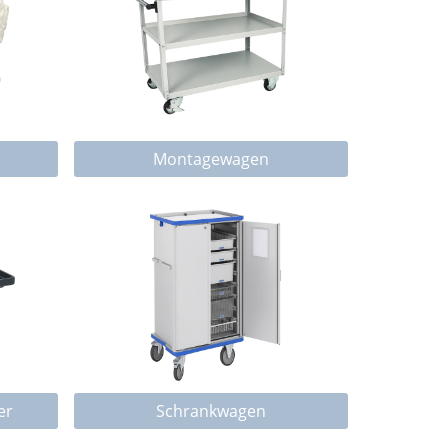
Montagewagen
er
Schrankwagen