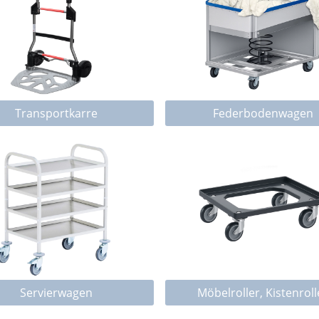
Transportkarre
Federbodenwagen
Servierwagen
Möbelroller, Kistenroll