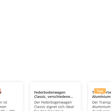
Tipp
ür
Federbodenwagen
Transport
Classic, verschiedene
Aluminium
 Warenkorb
Grössen
r ist
Der Federbogenwagen
Der Transp
inen
Classic eignet sich ideal
Aluminium