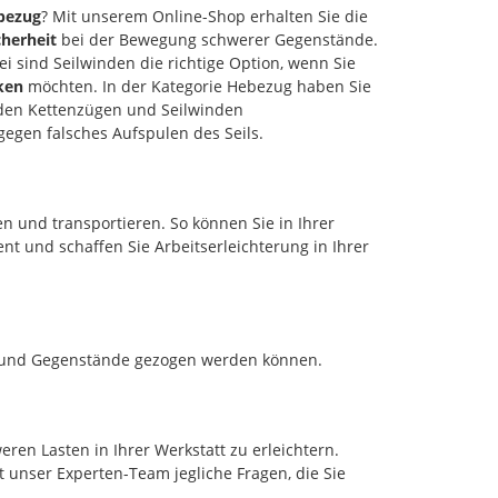
ndigkeit 10/5
Fernbedienung,
bezug
? Mit unserem Online-Shop erhalten Sie die
Überlastschutz und
cherheit
bei der Bewegung schwerer Gegenstände.
it
Endschalter bei Seilende.
i sind Seilwinden die richtige Option, wenn Sie
e 5.5 m
Der Sicherheitsschalter
ken
möchten. In der Kategorie Hebezug haben Sie
l-∅ 5.6
verhindert das falsche
 den Kettenzügen und Seilwinden
Aufspulen des Seiles.
gegen falsches Aufspulen des Seils.
und transportieren. So können Sie in Ihrer
t und schaffen Sie Arbeitserleichterung in Ihrer
en und Gegenstände gezogen werden können.
en Lasten in Ihrer Werkstatt zu erleichtern.
t unser Experten-Team jegliche Fragen, die Sie