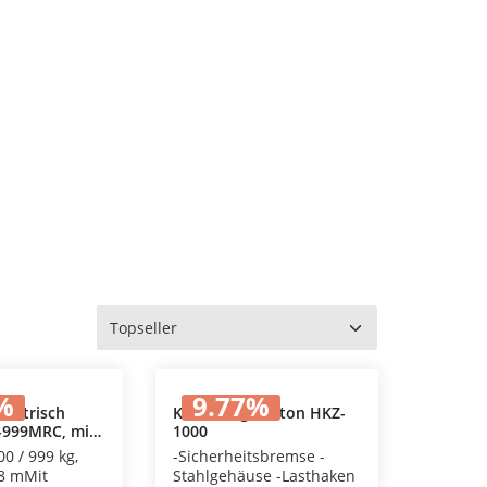
%
9.77
%
lektrisch
Kettenzug Proton HKZ-
-999MRC, mit
1000
den Warenkorb
In den Warenkorb
nung
00 / 999 kg,
-Sicherheitsbremse -
18 mMit
Stahlgehäuse -Lasthaken