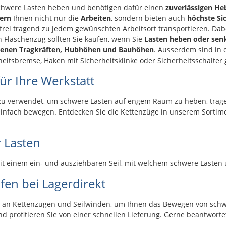
gkeit 10/5
Hubgeschwi
 schwere Lasten heben und benötigen dafür einen
zuverlässigen He
m/min-¹ Hubhöhe 11 m
tern
Ihnen nicht nur die
Arbeiten
, sondern bieten auch
höchste Si
Hubhöhe m
rei tragend zu jedem gewünschten Arbeitsort transportieren. Dabe
 m
Umlenkroll
 Flaschenzug sollten Sie kaufen, wenn Sie
Lasten heben oder sen
.2
Seillänge 12 m Sei
denen Tragkräften, Hubhöhen und Bauhöhen
. Ausserdem sind in
mm
heitsbremse, Haken mit Sicherheitsklinke oder Sicherheitsschalter 
für Ihre Werkstatt
 verwendet, um schwere Lasten auf engem Raum zu heben, tragen 
infach bewegen. Entdecken Sie die Kettenzüge in unserem Sortimen
 Lasten
mit einem ein- und ausziehbaren Seil, mit welchem schwere Last
fen bei Lagerdirekt
nt an Kettenzügen und Seilwinden, um Ihnen das Bewegen von schwer
d profitieren Sie von einer schnellen Lieferung. Gerne beantworte