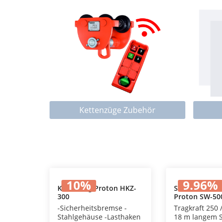
Kategoriegalerie überspringen
Kettenzüge Zubehör
10
%
9.96
%
Kettenzug Proton HKZ-
Seilwinde elek
300
Proton SW-50
In den Warenkorb
In den
Fernbedienun
-Sicherheitsbremse -
Tragkraft 250 
Stahlgehäuse -Lasthaken
18 m langem S