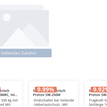
Seilwinden Zubehör
9.99
%
9.92
trisch
Seilwinde elektrisch
Seilwinde e
0MRC, mit
Proton SW-250M
Proton SW
 Warenkorb
In den Warenkorb
In 
g
Fernbedie
/ 500 kg mit
-Endschalter bei Seilende
Tragkraft 5
eil Mit
-Ueberlastschutz -Mit
Seillänge 