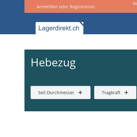
A
Anmelden
oder
Registrieren
springen
Zur Hauptnavigation springen
Hebezug
Seil Durchmesser
Tragkraft