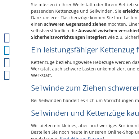
Hubgeschwindi
Sie müssen in Ihrer Werkstatt oder Ihrem Betrieb
m/min-¹ Hubhöhe 12 m
passenden Kettenzüge und Seilwinden. Sie
erleich
Hubhöhe mit
Dank unserer Flaschenzüge können Sie Ihre Lasten f
Umlenkrolle 6
einen
schweren Gegenstand ziehen
möchten. Einen
Seillänge 12 m Seil-∅ 4
selbstverständlich die
Auswahl zwischen
verschie
mm
Sicherheitsvorrichtungen integriert
wie z.B. Sicher
Ein leistungsfähiger Kettenzug 
Kettenzüge beziehungsweise Hebezüge werden dazu
Werkstatt auch schwere Lasten unkompliziert und e
Werkstatt.
Seilwinde zum Ziehen schwerer
Bei Seilwinden handelt es sich um Vorrichtungen 
Seilwinden und Kettenzüge kau
Wir bieten ein kleines, aber hochwertiges Sortime
Bestellen Sie noch heute in unseren Online-Shop un
vorab haben.
Kontaktieren Sie uns
!