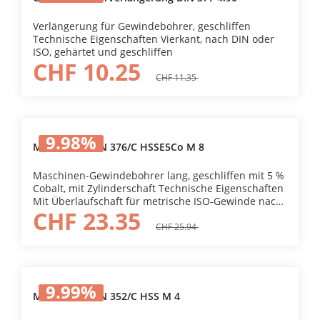
Verlängerung für Gewindebohrer, geschliffen
Technische Eigenschaften Vierkant, nach DIN oder
ISO, gehärtet und geschliffen
CHF 10.25
CHF 11.35
9.98
%
MG-Bohrer DIN 376/C HSSE5Co M 8
Maschinen-Gewindebohrer lang, geschliffen mit 5 %
Cobalt, mit Zylinderschaft Technische Eigenschaften
Mit Überlaufschaft für metrische ISO-Gewinde nach
CHF 23.35
DIN 13 (6H) gerade Nuten. C-Anschnitt 3 Gang.
CHF 25.94
9.99
%
MG-Bohrer DIN 352/C HSS M 4