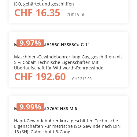
ISO, gehärtet und geschliffen
CHF 16.35
CHF 18.16
9.97
%
MG-Bohrer DIN 5156C HSSE5Co G 1"
Maschinen-Gewindebohrer lang Gas, geschliffen mit
5 % Cobalt Technische Eigenschaften Mit
Überlaufschaft für Withworth-Rohrgewinde
CHF 192.60
Gas nach DIN 13 (6H), gerade Nuten. C-Anschnitt 5-
Gang.
CHF 213.93
9.99
%
MG-Bohrer DIN 376/C HSS M 6
Hand-Gewindebohrer kurz, geschliffen Technische
Eigenschaften Für metrische ISO-Gewinde nach DIN
13 (6H). C-Anschnitt 3-Gang