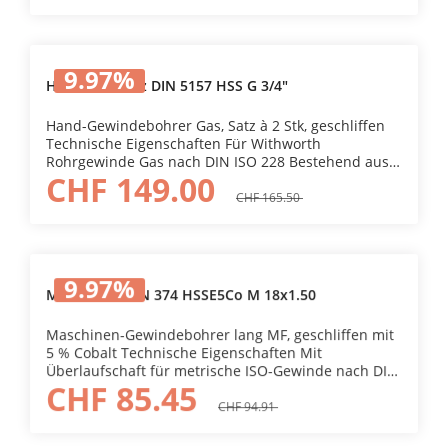
9.97
%
HG-Bohrersatz DIN 5157 HSS G 3/4"
Hand-Gewindebohrer Gas, Satz à 2 Stk, geschliffen
Technische Eigenschaften Für Withworth
Rohrgewinde Gas nach DIN ISO 228 Bestehend aus
CHF 149.00
Vor- und Fertigschneider. In Kunststoffkästen.
CHF 165.50
9.97
%
MG-Bohrer DIN 374 HSSE5Co M 18x1.50
Maschinen-Gewindebohrer lang MF, geschliffen mit
5 % Cobalt Technische Eigenschaften Mit
Überlaufschaft für metrische ISO-Gewinde nach DIN
CHF 85.45
13 (6H), gerade Nuten. C-Anschnitt 5-Gang.
CHF 94.91