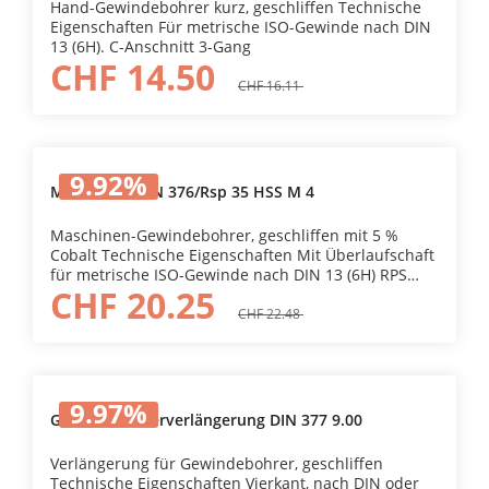
Hand-Gewindebohrer kurz, geschliffen Technische
Eigenschaften Für metrische ISO-Gewinde nach DIN
13 (6H). C-Anschnitt 3-Gang
CHF 14.50
CHF 16.11
9.92
%
MG-Bohrer DIN 376/Rsp 35 HSS M 4
Maschinen-Gewindebohrer, geschliffen mit 5 %
Cobalt Technische Eigenschaften Mit Überlaufschaft
für metrische ISO-Gewinde nach DIN 13 (6H) RPS
CHF 20.25
Rechtsspiralnut 35°
CHF 22.48
9.97
%
Gewindebohrerverlängerung DIN 377 9.00
Verlängerung für Gewindebohrer, geschliffen
Technische Eigenschaften Vierkant, nach DIN oder