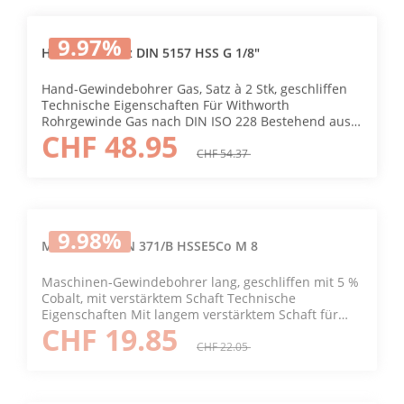
9.97
%
HG-Bohrersatz DIN 5157 HSS G 1/8"
Hand-Gewindebohrer Gas, Satz à 2 Stk, geschliffen
Technische Eigenschaften Für Withworth
Rohrgewinde Gas nach DIN ISO 228 Bestehend aus
CHF 48.95
Vor- und Fertigschneider. In Kunststoffkästen.
CHF 54.37
9.98
%
MG-Bohrer DIN 371/B HSSE5Co M 8
Maschinen-Gewindebohrer lang, geschliffen mit 5 %
Cobalt, mit verstärktem Schaft Technische
Eigenschaften Mit langem verstärktem Schaft für
CHF 19.85
metrische ISO-Gewinde nach DIN 13 (6H) gerade
Nuten. GUN-Anschnitt
CHF 22.05