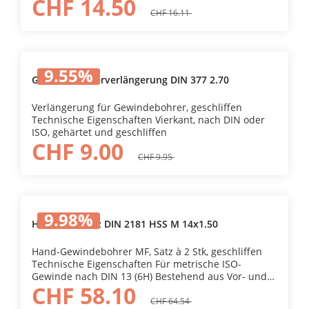
CHF 14.50
CHF 16.11
9.55
%
Gewindebohrerverlängerung DIN 377 2.70
Verlängerung für Gewindebohrer, geschliffen
Technische Eigenschaften Vierkant, nach DIN oder
ISO, gehärtet und geschliffen
CHF 9.00
CHF 9.95
9.98
%
HG-Bohrersatz DIN 2181 HSS M 14x1.50
Hand-Gewindebohrer MF, Satz à 2 Stk, geschliffen
Technische Eigenschaften Für metrische ISO-
Gewinde nach DIN 13 (6H) Bestehend aus Vor- und
CHF 58.10
Fertigschneider.
CHF 64.54