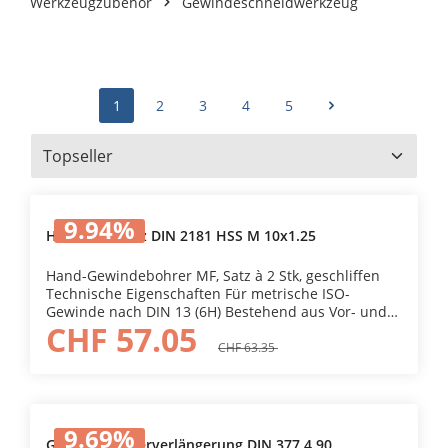
Werkzeugzubehör
Gewindeschneidwerkzeug
1
2
3
4
5
9.94
%
HG-Bohrersatz DIN 2181 HSS M 10x1.25
Hand-Gewindebohrer MF, Satz à 2 Stk, geschliffen
Technische Eigenschaften Für metrische ISO-
Gewinde nach DIN 13 (6H) Bestehend aus Vor- und
CHF 57.05
Fertigschneider.
CHF 63.35
9.69
%
Gewindebohrerverlängerung DIN 377 4.90