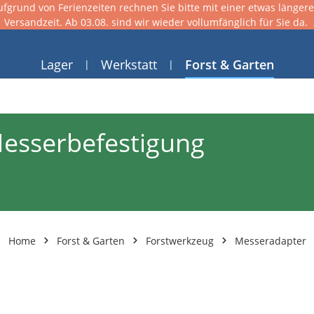
ufgrund von Ferienzeiten rechnen Sie bitte mit einer etwas länger
Versandzeit. Ab 03.08. sind wir wieder vollumfänglich für Sie da.
Lager
Werkstatt
Forst & Garten
esserbefestigung
Home
Forst & Garten
Forstwerkzeug
Messeradapter