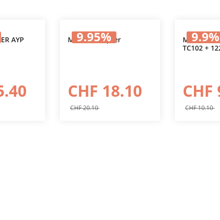
9.95
%
9.9
%
ER AYP
Messer Adapter
MESSERAD
TC102 + 12
 Warenkorb
In den Warenkorb
In 
5.40
CHF 18.10
CHF 
CHF 20.10
CHF 10.10