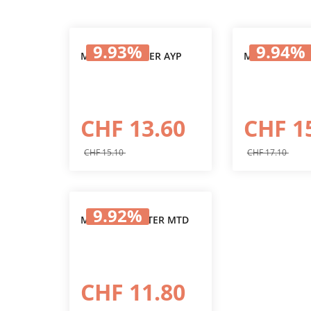
9.93
%
9.94
%
MESSERADAPTER AYP
MESSERADAPT
In den Warenkorb
In den
CHF 13.60
CHF 1
CHF 15.10
CHF 17.10
9.92
%
MESSER-ADAPTER MTD
In den Warenkorb
CHF 11.80