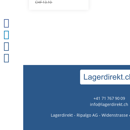
CHF 13.10
+41 71 767 90 09
info@lagerdirekt.ch
Lagerdirekt - Ripalgo AG - Widenstrasse 