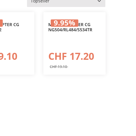
9.95
%
APTER CG
MESSERADAPTER CG
2
NG504/RL484/S534TR
den Warenkorb
In den Warenkorb
9.10
CHF 17.20
CHF 19.10