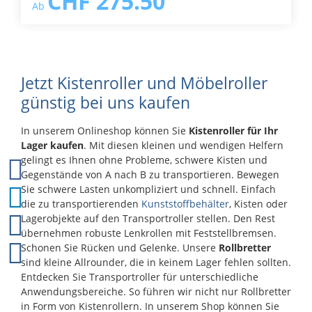
CHF 275.50
Ab
Logistik. Sie sind in unterschiedlichen Grössen und
Vorteile auf einen Blick Passend für ein 600 x 400
Aufsetzhöhen erhältlich und lassen sich dadurch
mm oder 2 × 400 x 300 mm Eurobehälter Hohe
optimal an verschiedene Behälterformate und
Belastbarkeit bis 250 kg Massiver ABS-Kunststoff –
Einsatzbereiche anpassen. Ihre Vorteile auf einen
stabil und langlebig Versteift durch Kreuzverrippung
Blick Erhältlich in verschiedenen Grössen für
360° drehbare Polyamidräder mit präzisen
unterschiedliche Behälter Unterschiedliche
Gleitlagern Harte Lauffläche für geringsten
Jetzt Kistenroller und Möbelroller
Aufsetzhöhen für individuelle Anforderungen
Rollwiderstand Ideal für glatte Böden Vertiefte
Umlaufender stabiler Profilrahmen Radgehäuse aus
günstig bei uns kaufen
Plattform (2 cm) für sicheren Halt der Behälter
verzinktem Stahl Räder mit spurloser
Weitere Produkteigenschaften Leicht manövrierbar
Vollgummibereifung, Rollenlagerung und
Wartungsarm und langlebig Optimal für Lager,
In unserem Onlineshop können Sie
Kistenroller für Ihr
Fadenschutz Rollenanordnung B mit 2 Lenkrollen
Werkstatt, Produktion und Versand Der schwarze
und 2 Bockrollen oder Rollenanordnung D mit 4
Lager kaufen
. Mit diesen kleinen und wendigen Helfern
Kistenroller bietet höchste Stabilität und
Lenkrollen Optional mit eloxiertem Alu-Griffbügel,
gelingt es Ihnen ohne Probleme, schwere Kisten und
Beweglichkeit – eine zuverlässige Lösung für den
Griffhöhe ca. 92 cm Weitere Produkteigenschaften
Gegenstände von A nach B zu transportieren. Bewegen
effizienten Transport Ihrer Eurobehälter.
Rad-Ø 100 mm Robuste und langlebige Konstruktion
Sie schwere Lasten unkompliziert und schnell. Einfach
für den professionellen Einsatz Passend für
die zu transportierenden
Kunststoffbehälter
, Kisten oder
Gmöhling Kisten, Kästen und Boxen Die Fahrgestelle
Lagerobjekte auf den Transportroller stellen. Den Rest
überzeugen durch ihre flexible Anpassungsfähigkeit,
hohe Stabilität und ausgezeichnete Mobilität – ideal
übernehmen robuste Lenkrollen mit Feststellbremsen.
für einen effizienten Materialtransport in der
Schonen Sie Rücken und Gelenke. Unsere
Rollbretter
innerbetrieblichen Logistik.
sind kleine Allrounder, die in keinem Lager fehlen sollten.
Entdecken Sie Transportroller für unterschiedliche
Anwendungsbereiche. So führen wir nicht nur Rollbretter
in Form von Kistenrollern. In unserem Shop können Sie