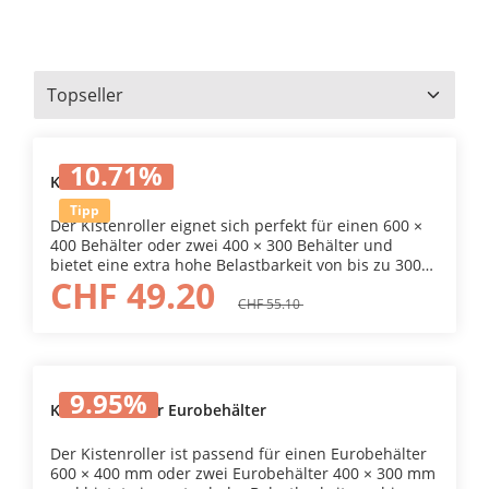
10.71
%
Kistenroller
Tipp
Der Kistenroller eignet sich perfekt für einen 600 ×
400 Behälter oder zwei 400 × 300 Behälter und
bietet eine extra hohe Belastbarkeit von bis zu 300
CHF 49.20
kg. Dank seiner massiven ABS-Konstruktion ist er
besonders stabil und langlebig – ideal für Lager,
CHF 55.10
Produktion, Werkstatt oder Logistik. Die
hochwertigen, 360° drehbaren Gummiräder
ermöglichen ein leises, leichtgängiges Abrollen,
unterstützt durch präzise Gleitlager. Die Plattform
9.95
%
ist rund 2 cm vertieft, sodass Eurobehälter sicher
Kistenroller für Eurobehälter
stehen und während des Transports nicht
verrutschen. Ihre Vorteile auf einen Blick Passend
Der Kistenroller ist passend für einen Eurobehälter
für einen 600 × 400 Behälter oder 2 × 400 × 300
600 × 400 mm oder zwei Eurobehälter 400 × 300 mm
Behälter Extra hohe Belastbarkeit bis 300 kg Leises