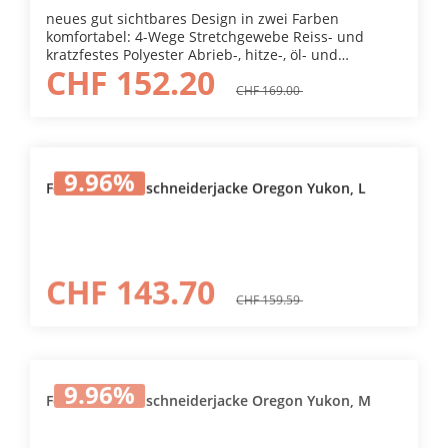
neues gut sichtbares Design in zwei Farben
komfortabel: 4-Wege Stretchgewebe Reiss- und
kratzfestes Polyester Abrieb-, hitze-, öl- und
CHF 152.20
kraftstoffbeständig
CHF 169.00
9.96
%
Forst- und Freischneiderjacke Oregon Yukon, L
CHF 143.70
CHF 159.59
9.96
%
Forst- und Freischneiderjacke Oregon Yukon, M