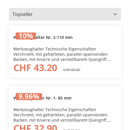
10
%
Werkzeughalter Nr. 2-110 mm
Werkzeughalter Technische Eigenschaften
Verchromt, mit gehärteten, parallel-spannenden
Backen, mit Knarre und verstellbarem Quergriff.
CHF 43.20
Anwendungsgebiet Für rechts und links, sowie
starren Gebrauch
CHF 48.00
9.96
%
Werkzeughalter Nr. 1- 85 mm
Werkzeughalter Technische Eigenschaften
Verchromt, mit gehärteten, parallel-spannenden
Backen, mit Knarre und verstellbarem Quergriff.
CHF 32.90
Anwendungsgebiet Für rechts und links, sowie