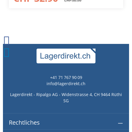
starren Gebrauch
CHF 36.54
+41 71 767 90 09
info@lagerdirekt.ch
Lagerdirekt - Ripalgo AG - Widenstrasse 4, CH 9464 Rüthi
SG
Rechtliches