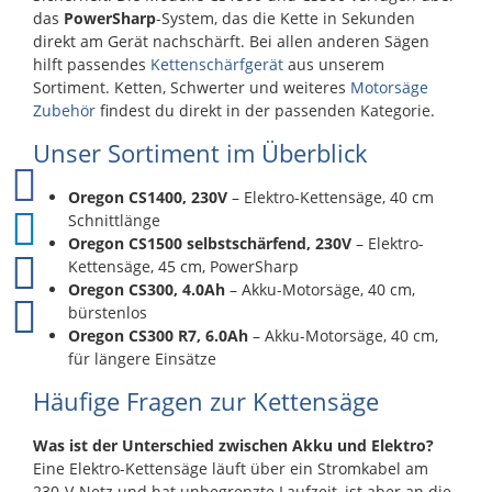
das
PowerSharp
-System, das die Kette in Sekunden
direkt am Gerät nachschärft. Bei allen anderen Sägen
hilft passendes
Kettenschärfgerät
aus unserem
Sortiment. Ketten, Schwerter und weiteres
Motorsäge
Zubehör
findest du direkt in der passenden Kategorie.
Unser Sortiment im Überblick
Oregon CS1400, 230V
– Elektro-Kettensäge, 40 cm
Schnittlänge
Oregon CS1500 selbstschärfend, 230V
– Elektro-
Kettensäge, 45 cm, PowerSharp
Oregon CS300, 4.0Ah
– Akku-Motorsäge, 40 cm,
bürstenlos
Oregon CS300 R7, 6.0Ah
– Akku-Motorsäge, 40 cm,
für längere Einsätze
Häufige Fragen zur Kettensäge
Was ist der Unterschied zwischen Akku und Elektro?
Eine Elektro-Kettensäge läuft über ein Stromkabel am
230-V-Netz und hat unbegrenzte Laufzeit, ist aber an die