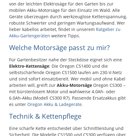
Standardladegerät)
von der leichten Elektrosäge für den Garten bis zur
mobilen Akku-Motorsäge für den Einsatz im Wald. Alle
Geräte überzeugen durch werkzeuglose Kettenspannung,
robuste Schwerter und geringen Wartungsaufwand. Wer
lieber kabellos arbeitet, findet in unserem
Ratgeber zu
Akku-Gartengeräten
weitere Tipps.
Welche Motorsäge passt zu mir?
Für Gartenbesitzer nahe der Steckdose eignet sich eine
Elektro-Kettensäge
: Die Oregon CS1400 und die
selbstschärfende Oregon CS1500 laufen am 230-V-Netz
und sind sofort einsatzbereit. Wer mobil und ohne Kabel
arbeiten will, greift zur
Akku-Motorsäge
Oregon CS300 –
mit bürstenlosem Motor und wahlweise 4.0Ah- oder
6.0Ah-Akku (Modell CS300 R7). Passende Ersatzakkus gibt
es unter
Oregon Akku & Ladegeräte
.
Technik & Kettenpflege
Eine scharfe Kette entscheidet über Schnittleistung und
Sicherheit. Die Modelle CS1500 und CS300 verfügen über