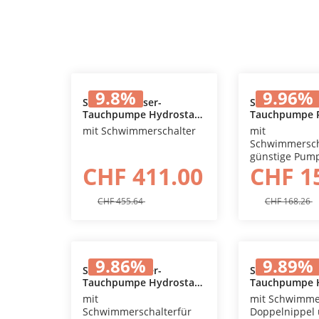
9.8
%
9.96
%
Schmutzwasser-
Schmutzwasse
Tauchpumpe Hydrostar
Tauchpumpe P
In den Warenkorb
In den
Tiger 90 M
FP7KV
mit Schwimmerschalter
mit
Schwimmersch
günstige Pump
CHF 411.00
CHF 1
Schmutzwasse
aus Polypropy
CHF 455.64
CHF 168.26
9.86
%
9.89
%
Schmutzwasser-
Schmutzwasse
Tauchpumpe Hydrostar
Tauchpumpe 
In den Warenkorb
In den
MX 1000 Inox
Tiger 200
mit
mit Schwimmer
Schwimmerschalterfür
Doppelnippel 