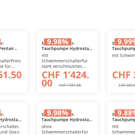
9.98
%
9.99
r-
Schmutzwasser-
Schmutzwa
entair
Tauchpumpe Hydrostar
Tauchpump
 Warenkorb
In den Warenkorb
In 
SKP 1502 F
Inox 500
mit
mit Schwi
alterPreis
Schwimmerschalterfür
e für
stark verschmutztes
51.50
CHF 1’424.
CHF 
r. Gehäuse
Wasser und Fäkalien
len.
00
CHF 1’581.88
CHF 385.
9.98
%
9.88
r-
Schmutzwasser-
Schmutzwa
Hydrostar
Tauchpumpe Hydrostar
Tauchpump
 Warenkorb
In den Warenkorb
In 
SKP 2005 F
schalter,
ohne
mit
und Storz-
SchwimmerschalterFür
Schwimmer