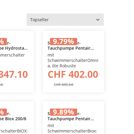
%
9.79
%
sser-
Schmutzwasser-
e Hydrostar
Tauchpumpe Pentair
den Warenkorb
In den Warenkorb
Omnia 80/5
mmerschalter
mit
SchwimmerschalterOmni
a, die Robuste
347.10
CHF 402.00
64
CHF 445.64
%
9.89
%
sser-
Schmutzwasser-
e Biox 200/8
Tauchpumpe Pentair
den Warenkorb
In den Warenkorb
Biox 300/10
mit
schalterBIOX:
SchwimmerschalterBiox: