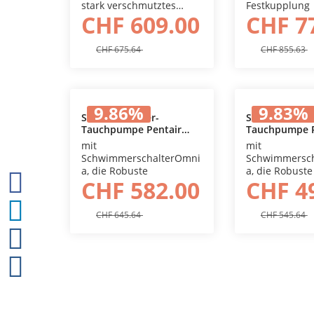
stark verschmutztes
Festkupplung
CHF 609.00
CHF 7
Wasser und Fäkalien
CHF 675.64
CHF 855.63
9.86
%
9.83
%
Schmutzwasser-
Schmutzwasse
Tauchpumpe Pentair
Tauchpumpe P
In den Warenkorb
In den
Omnia 200/8
Omnia 160/7
mit
mit
SchwimmerschalterOmni
Schwimmersch
a, die Robuste
a, die Robuste
CHF 582.00
CHF 4
CHF 645.64
CHF 545.64