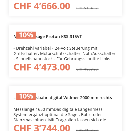
CHF 4’666.00
Werkstücke leicht positionieren. Mit dem Anbau
eines Längenmess-Systems kann die Werkstücklänge
CHF 5’184.37
auf dem ideal angeordneten Messband einfach
eingestellt werden.
10
%
Metallkreissäge Proton KSS-315VT
- Drehzahl variabel - 24-Volt Steuerung mit
Griffschalter, Motorschutzschalter, Not-/Ausschalter
- Schnellspannstock - Für Gehrungsschnitte Links
CHF 4’473.00
und Rechts - Integriertes Kühlmittelsystem schmiert
und kühlt die Bearbeitungswerkzeug für eine lange
CHF 4’969.98
Lebensdauer - Schwerer Standfuss für eine starke
Stabilität und eine grosse Spänewanne für
Sauberkeit - Mit Sägeblatt geliefert Netzstecker 400
V (CEE16) HSS-DMo5 Metallkreissägeblatt Art. Nr.
10
%
120947
Längenmessbahn digital Widmer 2000 mm rechts
Messlänge 1650 mmDas digitale Längenmess-
System ergänzt optimal die Säge-, Bohr- oder
Stanzmaschinen. Mit Tragrollen lassen sich die
CHF 3’744.00
Werkstücke leicht positionieren. Mit dem Anbau
eines Längenmess-Systems kann die Werkstücklänge
CHF 4’159.92