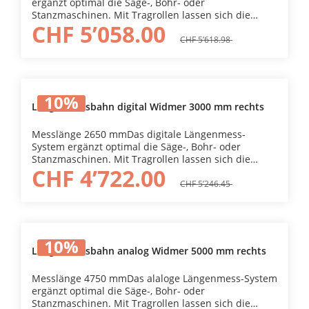
ergänzt optimal die Säge-, Bohr- oder
Stanzmaschinen. Mit Tragrollen lassen sich die
CHF 5’058.00
Werkstücke leicht positionieren. Mit dem Anbau
eines Längenmess-Systems kann die Werkstücklänge
CHF 5’618.98
auf dem ideal angeordneten Messband einfach
eingestellt werden.
10
%
Längenmessbahn digital Widmer 3000 mm rechts
Messlänge 2650 mmDas digitale Längenmess-
System ergänzt optimal die Säge-, Bohr- oder
Stanzmaschinen. Mit Tragrollen lassen sich die
CHF 4’722.00
Werkstücke leicht positionieren. Mit dem Anbau
eines Längenmess-Systems kann die Werkstücklänge
CHF 5’246.45
mittels optimierter Digitalanzeige einfach eingestellt
werden. Dadurch erhöhen sich die
Ablesegeschwindigkeit und -Sicherheit. Duch das
Umlegen des Bremshebels wird der Messwagen
10
%
fixiert.
Längenmessbahn analog Widmer 5000 mm rechts
Messlänge 4750 mmDas alaloge Längenmess-System
ergänzt optimal die Säge-, Bohr- oder
Stanzmaschinen. Mit Tragrollen lassen sich die