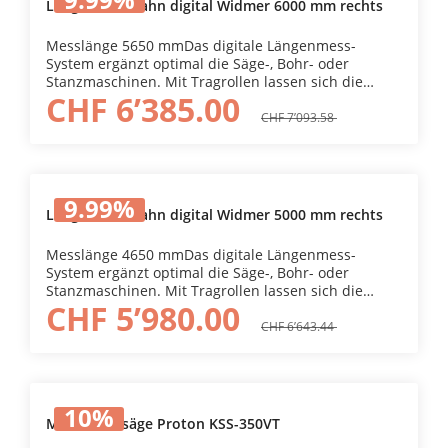
Längenmessbahn digital Widmer 6000 mm rechts
Messlänge 5650 mmDas digitale Längenmess-
System ergänzt optimal die Säge-, Bohr- oder
Stanzmaschinen. Mit Tragrollen lassen sich die
CHF 6’385.00
Werkstücke leicht positionieren. Mit dem Anbau
eines Längenmess-Systems kann die Werkstücklänge
CHF 7’093.58
mittels optimierter Digitalanzeige einfach eingestellt
werden. Dadurch erhöhen sich die
Ablesegeschwindigkeit und -Sicherheit. Duch das
Umlegen des Bremshebels wird der Messwagen
9.99
%
fixiert.
Längenmessbahn digital Widmer 5000 mm rechts
Messlänge 4650 mmDas digitale Längenmess-
System ergänzt optimal die Säge-, Bohr- oder
Stanzmaschinen. Mit Tragrollen lassen sich die
CHF 5’980.00
Werkstücke leicht positionieren. Mit dem Anbau
eines Längenmess-Systems kann die Werkstücklänge
CHF 6’643.44
mittels optimierter Digitalanzeige einfach eingestellt
werden. Dadurch erhöhen sich die
Ablesegeschwindigkeit und -Sicherheit. Duch das
Umlegen des Bremshebels wird der Messwagen
10
%
fixiert.
Metallkreissäge Proton KSS-350VT