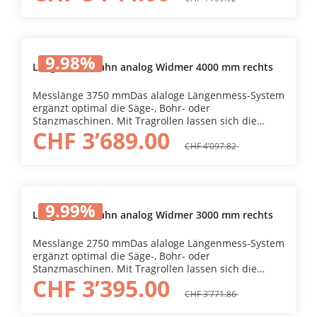
mittels optimierter Digitalanzeige einfach eingestellt
werden. Dadurch erhöhen sich die
Ablesegeschwindigkeit und -Sicherheit. Duch das
Umlegen des Bremshebels wird der Messwagen
9.98
%
fixiert.
Längenmessbahn analog Widmer 4000 mm rechts
Messlänge 3750 mmDas alaloge Längenmess-System
ergänzt optimal die Säge-, Bohr- oder
Stanzmaschinen. Mit Tragrollen lassen sich die
CHF 3’689.00
Werkstücke leicht positionieren. Mit dem Anbau
eines Längenmess-Systems kann die Werkstücklänge
CHF 4’097.82
auf dem ideal angeordneten Messband einfach
eingestellt werden.
9.99
%
Längenmessbahn analog Widmer 3000 mm rechts
Messlänge 2750 mmDas alaloge Längenmess-System
ergänzt optimal die Säge-, Bohr- oder
Stanzmaschinen. Mit Tragrollen lassen sich die
CHF 3’395.00
Werkstücke leicht positionieren. Mit dem Anbau
eines Längenmess-Systems kann die Werkstücklänge
CHF 3’771.86
auf dem ideal angeordneten Messband einfach