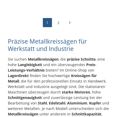
CHF 1’521.00
CHF 1’689.99
1
2
Präzise Metallkreissägen für
Werkstatt und Industrie
Sie suchen
Metallkreissägen
, die
präzise Schnitte
, eine
hohe
Langlebigkeit
und ein überzeugendes
Preis-
Leistungs-Verhältnis
bieten? Im Online-Shop von
Lagerdirekt
finden Sie hochwertige
Kreissägen für
Metall
, die für den professionellen Einsatz in Handwerk,
Werkstatt und Industrie ausgelegt sind. Die stationären
Maschinen überzeugen durch
starke Motoren
, hohe
Schnittgenauigkeit
und zuverlässige Leistung bei der
Bearbeitung von
Stahl
,
Edelstahl
,
Aluminium
,
Kupfer
und
weiteren Metallen. Je nach Modell unterscheiden sich die
Metallkreissägen
unter anderem in
Schnittkapazität
,