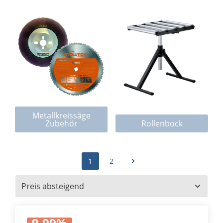
Kategoriegalerie überspringen
Metallkreissäge
Zubehör
Rollenbock
1
2
9.99
%