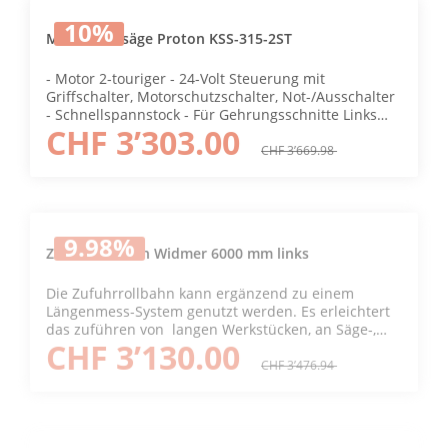
eine grosse Spänewanne für Sauberkeit - Mit
10
%
Sägeblatt geliefert Netzstecker 400 V (CEE16) HSS-
Metallkreissäge Proton KSS-315-2ST
DMo5 Metallkreissägeblatt Art. Nr. 120948
- Motor 2-touriger - 24-Volt Steuerung mit
Griffschalter, Motorschutzschalter, Not-/Ausschalter
- Schnellspannstock - Für Gehrungsschnitte Links
CHF 3’303.00
und Rechts - Integriertes Kühlmittelsystem schmiert
und kühlt die Bearbeitungswerkzeug für eine lange
CHF 3’669.98
Lebensdauer - Schwerer Standfuss für eine starke
Stabilität und eine grosse Spänewanne für
Sauberkeit - Mit Sägeblatt geliefert Netzstecker 400
V (CEE16) HSS-DMo5 Metallkreissägeblatt Art. Nr.
9.98
%
120947
Zufuhrrollbahn Widmer 6000 mm links
Die Zufuhrrollbahn kann ergänzend zu einem
Längenmess-System genutzt werden. Es erleichtert
das zuführen von langen Werkstücken, an Säge-,
CHF 3’130.00
Bohr- oder Stanzmaschinen.
CHF 3’476.94
9.99
%