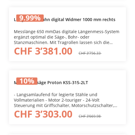
eingestellt werden.
9.99
%
Längenmessbahn digital Widmer 1000 mm rechts
Messlänge 650 mmDas digitale Längenmess-System
ergänzt optimal die Säge-, Bohr- oder
Stanzmaschinen. Mit Tragrollen lassen sich die
CHF 3’381.00
Werkstücke leicht positionieren. Mit dem Anbau
eines Längenmess-Systems kann die Werkstücklänge
CHF 3’756.33
mittels optimierter Digitalanzeige einfach eingestellt
werden. Dadurch erhöhen sich die
Ablesegeschwindigkeit und -Sicherheit. Duch das
Umlegen des Bremshebels wird der Messwagen
10
%
fixiert.
Metallkreissäge Proton KSS-315-2LT
- Langsamlaufend für legierte Stähle und
Vollmaterialien - Motor 2-touriger - 24-Volt
Steuerung mit Griffschalter, Motorschutzschalter,
CHF 3’303.00
Not-/Ausschalter - Schnellspannstock - Für
Gehrungsschnitte Links und Rechts - Integriertes
CHF 3’669.98
Kühlmittelsystem schmiert und kühlt die
Bearbeitungswerkzeug für eine lange Lebensdauer -
Schwerer Standfuss für eine starke Stabilität und