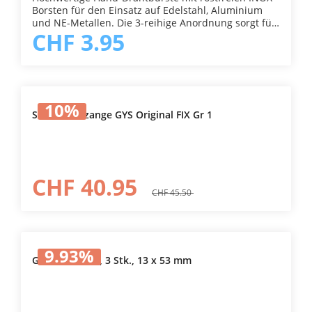
Borsten für den Einsatz auf Edelstahl, Aluminium
und NE-Metallen. Die 3-reihige Anordnung sorgt für
CHF 3.95
gute Flächenleistung bei gleichzeitig präziser
Handhabung. Ideal zum Entfernen von
Anlauffarben, Rost, Zunder und Verschmutzungen
auf sensiblen Metalloberflächen, ohne Fremdrost zu
übertragen. Der ergonomische Holzgriff liegt gut in
der Hand und ermöglicht kontrolliertes Arbeiten
10
%
auch bei längeren Einsätzen.
Schweisserzange GYS Original FIX Gr 1
CHF 40.95
CHF 45.50
9.93
%
Gasdüsen GYS, 3 Stk., 13 x 53 mm