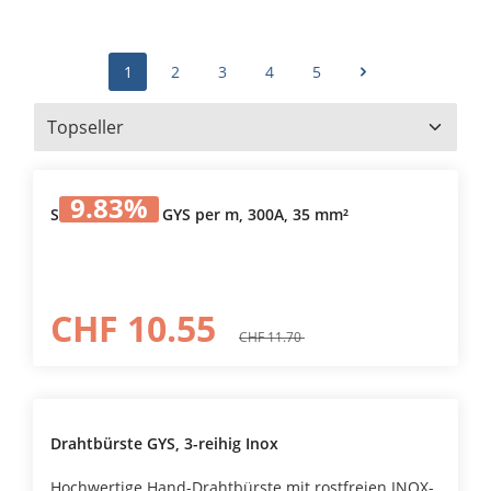
1
2
3
4
5
9.83
%
Schweisskabel GYS per m, 300A, 35 mm²
CHF 10.55
CHF 11.70
Drahtbürste GYS, 3-reihig Inox
Hochwertige Hand-Drahtbürste mit rostfreien INOX-