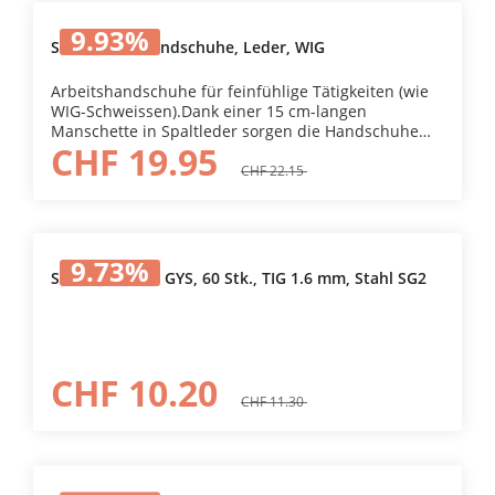
9.93
%
Schweisser-Handschuhe, Leder, WIG
Arbeitshandschuhe für feinfühlige Tätigkeiten (wie
WIG-Schweissen).Dank einer 15 cm-langen
Manschette in Spaltleder sorgen die Handschuhe
CHF 19.95
für eine grosse Deckung der Unterarme.Extra
anschmiegsam für eine perfekte Beherrschung des
CHF 22.15
WIG-Vorganges.Hervorragende Ergonomie.
9.73
%
Schweissstäbe GYS, 60 Stk., TIG 1.6 mm, Stahl SG2
CHF 10.20
CHF 11.30