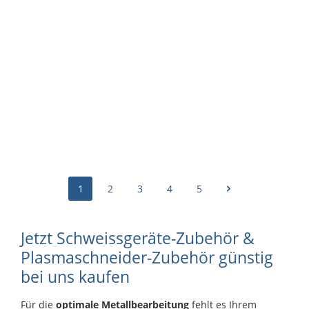
10.1
%
Kupfer Stahldraht 0.8 mm, 15 kg
Rolle aussen Ø 300 mm Rolle innen Ø 50 mm
CHF 100.15
CHF 111.40
1
2
3
4
5
Jetzt Schweissgeräte-Zubehör &
Plasmaschneider-Zubehör günstig
bei uns kaufen
Für die
optimale Metallbearbeitung
fehlt es Ihrem