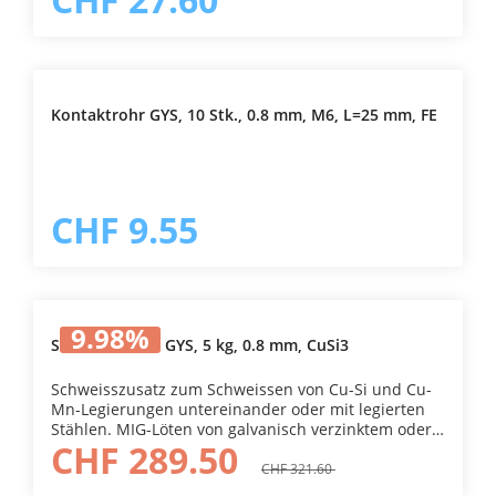
Kontaktrohr GYS, 10 Stk., 0.8 mm, M6, L=25 mm, FE
CHF 9.55
9.98
%
Schweissdraht GYS, 5 kg, 0.8 mm, CuSi3
Schweisszusatz zum Schweissen von Cu-Si und Cu-
Mn-Legierungen untereinander oder mit legierten
Stählen. MIG-Löten von galvanisch verzinktem oder
CHF 289.50
verzinktem Stahl. Er wird für das Löten von
Kupfermaterialien und verschiedenen Stahlblechen
CHF 321.60
empfohlen. Er wird besonders in der