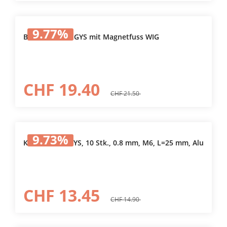
Automobilindustrie eingesetzt (HSS-Stähle,
effizienteste Verbindungen).
9.77
%
Brennerhalter GYS mit Magnetfuss WIG
CHF 19.40
CHF 21.50
9.73
%
Kontaktrohr GYS, 10 Stk., 0.8 mm, M6, L=25 mm, Alu
CHF 13.45
CHF 14.90