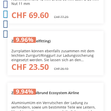
Nut 11 mm
CHF 69.60
CHF 77.29
9.96
%
Zurr-Ring (Einzelfitting)
Zurrplatten können ebenfalls zusammen mit dem
leichten Zurrgurt/Ringgurt zur Ladungssicherung
eingesetzt werden. Sie lassen sich an den
CHF 23.50
Einrichtungselementen, am Fahrzeugboden oder an
den Fahrzeugwänden befestigen.
CHF 26.10
9.94
%
Zurrschiene halbrund Ecosystem Airline
AluminiumUm ein Verrutschen der Ladung zu
verhindern, sowie um bestimmte Teile wie Leitern,