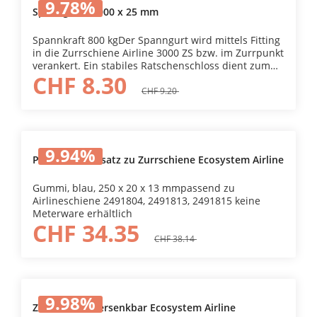
9.78
%
Spanngurte 3000 x 25 mm
Spannkraft 800 kgDer Spanngurt wird mittels Fitting
in die Zurrschiene Airline 3000 ZS bzw. im Zurrpunkt
verankert. Ein stabiles Ratschenschloss dient zum
CHF 8.30
Spannen des Gurtes. Breite25 mmLänge3
mSpannkraft800 kg
CHF 9.20
9.94
%
Prellschutzeinsatz zu Zurrschiene Ecosystem Airline
Gummi, blau, 250 x 20 x 13 mmpassend zu
Airlineschiene 2491804, 2491813, 2491815 keine
Meterware erhältlich
CHF 34.35
CHF 38.14
9.98
%
Zurrschiene versenkbar Ecosystem Airline