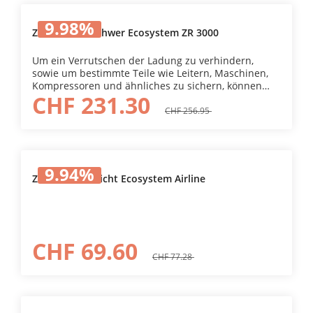
9.98
%
Zurrschiene schwer Ecosystem ZR 3000
Um ein Verrutschen der Ladung zu verhindern,
sowie um bestimmte Teile wie Leitern, Maschinen,
Kompressoren und ähnliches zu sichern, können
CHF 231.30
verschiedene Spann- und Zurrsysteme zum Einsatz
kommen. Zurrschienen können an der
CHF 256.95
Fahrzeugwand sowie an den Einrichtungselementen
befestigt werden. Die Zurrschienen können auf
Mass zugeschnitten werden.
9.94
%
Zurrschiene leicht Ecosystem Airline
CHF 69.60
CHF 77.28