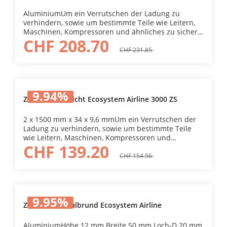
AluminiumUm ein Verrutschen der Ladung zu
verhindern, sowie um bestimmte Teile wie Leitern,
Maschinen, Kompressoren und ähnliches zu sichern,
CHF 208.70
können verschiedene Spann- und Zurrsysteme zum
Einsatz kommen. Zurrschienen können an der
CHF 231.85
Fahrzeugwand sowie an den Einrichtungselementen
befestigt werden. Die Zurrschienen können auf
Mass zugeschnitten werden.Höhe10/4
mmBreite54/30 mmLoch-Durchmesser20 mmNut11
9.94
%
mm
Zurrschiene leicht Ecosystem Airline 3000 ZS
2 x 1500 mm x 34 x 9,6 mmUm ein Verrutschen der
Ladung zu verhindern, sowie um bestimmte Teile
wie Leitern, Maschinen, Kompressoren und
CHF 139.20
ähnliches zu sichern, können verschiedene Spann-
und Zurrsysteme zum Einsatz kommen.
CHF 154.56
Zurrschienen können an der Fahrzeugwand sowie
an den Einrichtungselementen befestigt werden. Die
Zurrschienen können auf Mass zugeschnitten
werden. Höhe9.6 mmBreite34 mmLoch-
9.95
%
Durchmesser20 mmNut11 mm
Zurrschiene halbrund Ecosystem Airline
AluminiumHöhe 12 mm Breite 50 mm Loch-D 20 mm