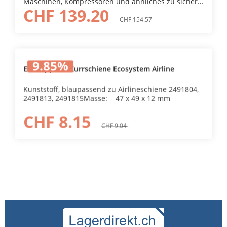
Maschinen, Kompressoren und ähnliches zu sichern,
CHF 139.20
können verschiedene Spann- und Zurrsysteme zum
Einsatz kommen. Zurrschienen können an der
CHF 154.57
Fahrzeugwand sowie an den Einrichtungselementen
befestigt werden. Die Zurrschienen können auf
Mass zugeschnitten werden.Höhe12 mmBreite50
mmLoch-Durchmesser20 mmNut11 mm
9.85
%
Endkappe zu Zurrschiene Ecosystem Airline
Kunststoff, blaupassend zu Airlineschiene 2491804,
2491813, 2491815Masse: 47 x 49 x 12 mm
CHF 8.15
CHF 9.04