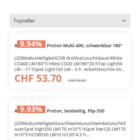
9.94
%
Arbeitsleuchte Proton Multi-400, schwenkbar 180°
LEDModusHelligkeitCOB drehbarLeuchtdauerWhite
CO400 LM180°3 hRed CO20 LM180°20 hTop Light50
LM---17 hSpot Light150 LM---5 h Arbeitsleuchte mit
CHF 53.70
Gelenk drehbarGehäuse aus AluminiumMit
AufhängehakenMit Magnet zur BefestigungMit
CHF 59.63
Magnet am Lampenende zum aufsammeln von
SchraubenKlemmbar4 Modi: weiss COB, rot COB,
Front und Spotlicht, ein und ausDimmbarMit USB C
LadebuchseInkl Ladekabel
9.93
%
Arbeitsleuchte Proton, beidseitig, Flip-550
LEDModusHelligkeitLeuchtweiteLeuchtwinkelLeuchtd
auerSpot high350 LM170 m10°5 hSpot low120 LM170
m10°9 hCOB550 LM10 m120°4.5 h