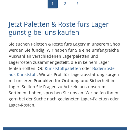
schwerer Traglast überzeugt durch Stabilität,
1
2
lässt sich die Palette einfach reinigen und bietet
Flexibilität und eine robuste Bauweise. Mit zwei
Keimen und Bakerien keinen Raum sichabzusetzen.
Materialvarianten und verschiedenen Randoptionen
Höchste Hygiene ist garantiert.
ist sie die ideale Wahl für Unternehmen, die einen
Jetzt Paletten & Roste fürs Lager
langlebigen, belastbaren und vielseitigen
Ladungsträger benötigen.
günstig bei uns kaufen
Sie suchen Paletten & Roste fürs Lager? In unserem Shop
werden Sie fündig. Wir haben für Sie eine umfangreiche
Auswahl an verschiedenen Lagerpaletten und
Lagerrosten zusammengestellt, die in keinem Lager
fehlen sollten. Ob
Kunststoffpaletten
oder
Bodenroste
aus Kunststoff
. Wir als Profi für Lagerausstattung sorgen
mit unseren Produkten für Ordnung und Sicherheit im
Lager. Sollten Sie Fragen zu Artikeln aus unserem
Sortiment haben, sprechen Sie uns an. Wir helfen Ihnen
gern bei der Suche nach geeigneten Lager-Paletten oder
Lager-Rosten.