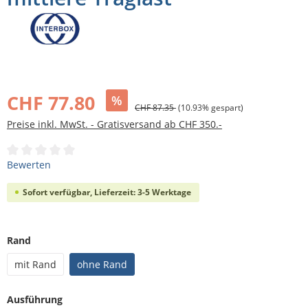
Bildergalerie überspringen
CHF 77.80
%
CHF 87.35
(10.93% gespart)
Preise inkl. MwSt. - Gratisversand ab CHF 350.-
Durchschnittliche Bewertung von 0 von 5 Sternen
Bewerten
Sofort verfügbar, Lieferzeit: 3-5 Werktage
auswählen
Rand
mit Rand
ohne Rand
auswählen
Ausführung