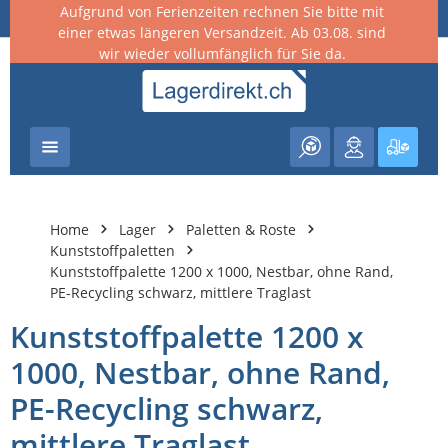
Aufgrund von Ferienzeiten rechnen Sie bitte mit
nhalt springen
einer etwas längeren Versandzeit. Ab 03.08. sind
wir wieder vollumfänglich für Sie da.
Warenk
Home
Lager
Paletten & Roste
Kunststoffpaletten
Kunststoffpalette 1200 x 1000, Nestbar, ohne Rand,
PE-Recycling schwarz, mittlere Traglast
Kunststoffpalette 1200 x
1000, Nestbar, ohne Rand,
PE-Recycling schwarz,
mittlere Traglast