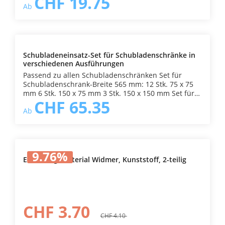
CHF 19.75
Ab
Querstege bei der Ausführung 723 mm) Farbe:
hellsilber RAL 9006 → wählen Sie die richtige Breite
Ihres Schubladenschranks aus
Schubladeneinsatz-Set für Schubladenschränke in
verschiedenen Ausführungen
Passend zu allen Schubladenschränken Set für
Schubladenschrank-Breite 565 mm: 12 Stk. 75 x 75
mm 6 Stk. 150 x 75 mm 3 Stk. 150 x 150 mm Set für
CHF 65.35
Schubladenschrank-Breite 723 mm 16 Stk. 75 x 75
Ab
mm 8 Stk. 150 x 75 mm 4 Stk. 150 x 150 mm Farbe:
rotHöhe: 45 mmmit Beschriftungsmöglichkeit →
wählen Sie die richtige Breite Ihres
Schubladenschranks aus
9.76
%
Einteilungsmaterial Widmer, Kunststoff, 2-teilig
CHF 3.70
CHF 4.10