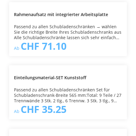
Rahmenaufsatz mit integrierter Arbeitsplatte
Passend zu allen Schubladenschränken → wählen
Sie die richtige Breite Ihres Schubladenschranks aus
Alle Schubladenschränke lassen sich sehr einfach
CHF 71.10
nach- oder umrüsten.Sie lassen sich mit diesem
Ab
Rahmenaufsatz auch modular aufbauen.
Einteilungsmaterial-SET Kunststoff
Passend zu allen Schubladenschränken Set für
Schubladenschrank-Breite 565 mm:Total: 9 Teile / 27
Trennwände 3 Stk. 2 tlg., 6 Trennw. 3 Stk. 3 tlg., 9
CHF 35.25
Trennw. 3 Stk. 4 tlg., 12 Trennw. Set für
Ab
Schubladenschrank-Breite 723 mmTotal 12 Teile / 27
Trennwände 6 Stk. 2 tlg., 6 Trennw. 3 Stk. 3 tlg., 9
Trennw. 3 Stk. 4 tlg., 12 Trennw. Farbe: rot1 Set für
Schubladenhöhe 75 - 100 mm,mit gegenseitiger
Fixierung → wählen Sie die richtige Breite Ihres