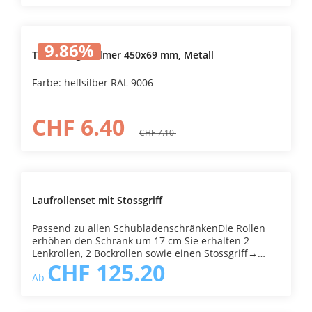
9.86
%
Tiefensteg Widmer 450x69 mm, Metall
Farbe: hellsilber RAL 9006
CHF 6.40
CHF 7.10
Laufrollenset mit Stossgriff
Passend zu allen SchubladenschränkenDie Rollen
erhöhen den Schrank um 17 cm Sie erhalten 2
Lenkrollen, 2 Bockrollen sowie einen Stossgriff→
CHF 125.20
wählen Sie die richtige Breite Ihres
Ab
Schubladenschranks aus Alle Schubladenschränke
lassen sich sehr einfach nach- oder umrüsten