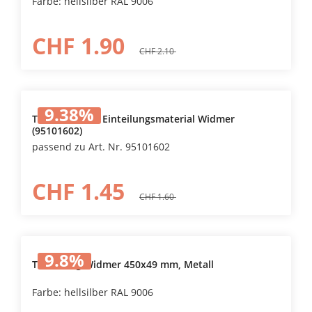
Farbe: hellsilber RAL 9006
CHF 1.90
CHF 2.10
9.38
%
Trennwand zu Einteilungsmaterial Widmer
(95101602)
passend zu Art. Nr. 95101602
CHF 1.45
CHF 1.60
9.8
%
Tiefensteg Widmer 450x49 mm, Metall
Farbe: hellsilber RAL 9006