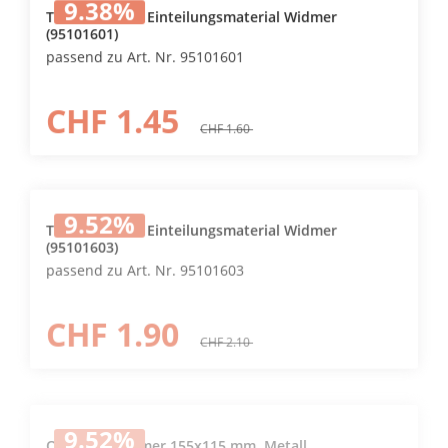
9.38
%
Schubladenschranks aus
Trennwand zu Einteilungsmaterial Widmer
(95101601)
passend zu Art. Nr. 95101601
CHF 1.45
CHF 1.60
9.52
%
Trennwand zu Einteilungsmaterial Widmer
(95101603)
passend zu Art. Nr. 95101603
CHF 1.90
CHF 2.10
9.52
%
Quersteg Widmer 155x115 mm, Metall