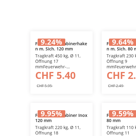
9.24
%
9.64
%
Feuerwehrkarabinerhake
Feuerwehrkar
n m. Sich. 120 mm
n m. Sich. 80
In den Warenkorb
In den
Tragkraft 450 kg, Ø 11,
Tragkraft 230 k
Öffnung 17
Öffnung 9
mmFeuerwehr-
mmFeuerwehr
CHF 5.40
CHF 2
Karabinerhaken, verzinkt
Karabinerhake
mit Zahnverschluss und
mit Zahnversc
Sicherungs-
Sicherungs-
CHF 5.95
CHF 2.49
Schraubhülse
Schraubhülse
9.95
%
9.59
%
Feuerwehrkarabiner Inox
Feuerwehrkar
120 mm
80 mm
In den Warenkorb
In den
Tragkraft 220 kg, Ø 11,
Tragkraft 110 k
Öffnung 18
Öffnung 11