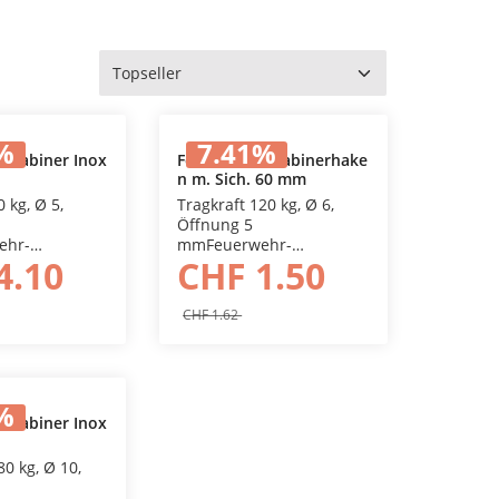
%
7.41
%
arabiner Inox
Feuerwehrkarabinerhake
n m. Sich. 60 mm
den Warenkorb
In den Warenkorb
0 kg, Ø 5,
Tragkraft 120 kg, Ø 6,
Öffnung 5
ehr-
mmFeuerwehr-
4.10
CHF 1.50
aken, mit
Karabinerhaken, verzinkt
luss, AISI 316
mit Zahnverschluss und
Sicherungs-
CHF 1.62
Schraubhülse
%
arabiner Inox
den Warenkorb
80 kg, Ø 10,
5