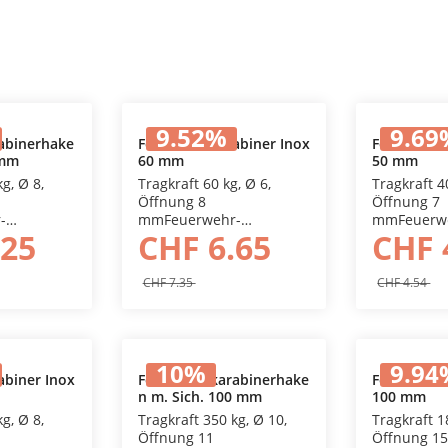
9.52
%
9.69
abinerhake
Feuerwehrkarabiner Inox
Feuerwehrk
 mm
60 mm
50 mm
 Warenkorb
In den Warenkorb
In 
g, Ø 8,
Tragkraft 60 kg, Ø 6,
Tragkraft 4
Öffnung 8
Öffnung 7
-
mmFeuerwehr-
mmFeuerw
.25
CHF 6.65
CHF 
n, verzinkt
Karabinerhaken, mit
Karabinerh
hluss und
Zahnverschluss, AISI 316
Zahnversch
CHF 7.35
CHF 4.54
10
%
9.94
abiner Inox
Feuerwehrkarabinerhake
Feuerwehrk
n m. Sich. 100 mm
100 mm
 Warenkorb
In den Warenkorb
In 
g, Ø 8,
Tragkraft 350 kg, Ø 10,
Tragkraft 1
Öffnung 11
Öffnung 1