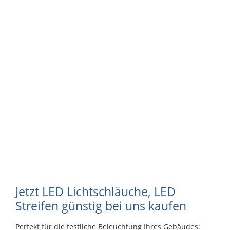
Endkappen Proton KA-10 zu LED-Leuchtschlauch /
Lichtschlauch, Pack à 10 Stk.
CHF 2.25
CHF 2.50
10
%
Befestigungsklammern Proton BK-10
Befestigungsklammern Proton BK-10 zu LED-
Leuchtschlauch / Lichtschlauch, Pack à 10 Stk.
CHF 1.80
CHF 2.00
Jetzt LED Lichtschläuche, LED
Streifen günstig bei uns kaufen
Perfekt für die festliche Beleuchtung Ihres Gebäudes: