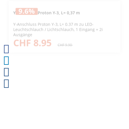
9.6
%
Y-Anschluss Proton Y-3, L= 0,37 m
Y-Anschluss Proton Y-3, L= 0.37 m zu LED-
Leuchtschlauch / Lichtschlauch, 1 Eingang + 2i
Ausgänge
CHF 8.95
CHF 9.90
9.6
%
Anschlusskabel Proton AK-50M, L= 1,5 m
Anschlusskabel Proton AK-50M, L= 1.5 m zu LED-
Leuchtschlauch / Lichtschlauch, max. Anschluss 50
m Gummikabel 2 x 1.5 mm²
CHF 8.95
CHF 9.90