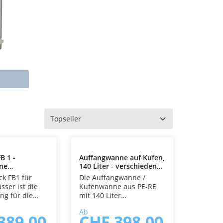
rnen
B 1 -
Auffangwanne auf Kufen,
ene
140 Liter - verschiedene
gen
Ausführungen
ck FB1 für
Die Auffangwanne /
ässer ist die
Kufenwanne aus PE-RE
ng für die
mit 140 Liter
d komfortable
Auffangvolumen ist eine
Ab
owie
praktische und robuste
389.00
CHF 398.00
 von Fässern
Lösung zur sicheren