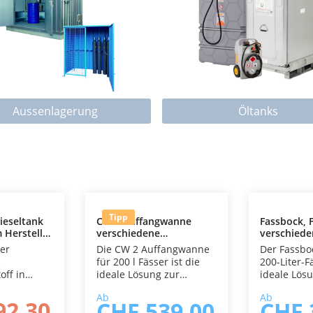
Aussenlagerung
Öltanks
Durchschnittliche Bewertung von 5 von 5 Ste
Tipp
ieseltank
CW 2 Auffangwanne
Fassbock, F
 Hersteller
verschiedene
verschied
schiedene
Ausführungen
Ausführun
er
Die CW 2 Auffangwanne
Der Fassbo
pelwandig
s
für 200 l Fässer ist die
200-Liter-F
off in
ideale Lösung zur
ideale Lösu
n Grössen
sicheren Lagerung von
sichere un
Ab
Ab
gwanne
wassergefährdenden
Lagerung s
92.30
CHF 539.00
CHF 
andig -
Stoffen sowie Ölen,
Entleerung