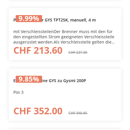
9.99
%
Plasmabrenner GYS TPT25K, manuell, 4 m
mit VerschleissteilenDer Brenner muss mit den für
den eingestellten Strom geeigneten Verschleissteile
ausgerüstet werden.Als Verschleissteile gelten die
CHF 213.60
Keramikdüse, die Düse, der Distanzring und die
Elektrode. Falsche Verschleissteile führen zu
CHF 237.30
fehlerhaften Schnitten, zum vorzeitigen Verschleiss
der Verbrauchsteile oder zu Funktionsstörungen.
Der Brenner wird mit Silikonfett geliefert, um den
Verschleiss des Gelenks und das Festfressen der
9.85
%
Metallteile zu verringern. Das Fett regelmässig
Elektronikplatine GYS zu Gysmi 200P
auftragen.
Pos 3
CHF 352.00
CHF 390.45