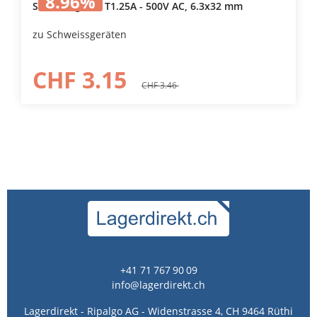
8.96
%
Sicherung GYS T1.25A - 500V AC, 6.3x32 mm
zu Schweissgeräten
CHF 3.15
CHF 3.46
+41 71 767 90 09
info@lagerdirekt.ch
Lagerdirekt - Ripalgo AG - Widenstrasse 4, CH 9464 Rüthi