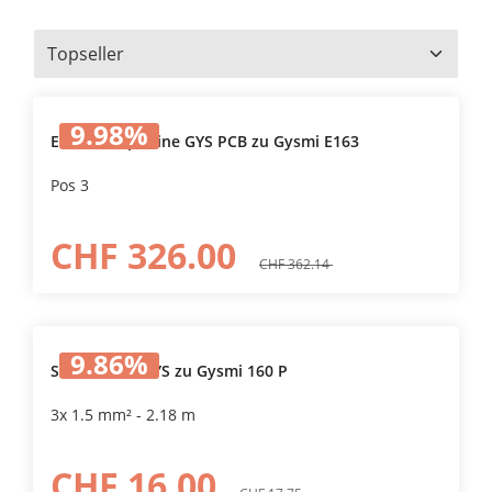
9.98
%
Elektronikplatine GYS PCB zu Gysmi E163
Pos 3
CHF 326.00
CHF 362.14
9.86
%
Stromkabel GYS zu Gysmi 160 P
3x 1.5 mm² - 2.18 m
CHF 16.00