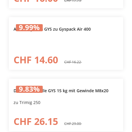
CHF 17.75
9.99
%
Aufblassystem GYS zu Gyspack Air 400
CHF 14.60
CHF 16.22
9.83
%
Drahtförderrolle GYS 15 kg mit Gewinde M8x20
zu Trimig 250
CHF 26.15
CHF 29.00