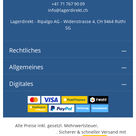
Sicherheit und Effizienz optimal vereint.
geringeren Verbrauch und einen reibungslosen
+41 71 767 90 09
Ablauf in stark frequentierten Waschräumen sorgt.
info@lagerdirekt.ch
Lagerdirekt - Ripalgo AG - Widenstrasse 4, CH 9464 Rüthi
SG
Rechtliches
Allgemeines
Digitales
Alle Preise inkl. gesetzl. Mehrwertsteuer,
kostenlose
Lieferung ab CHF 350.-
. Sicherer & schneller Versand mit