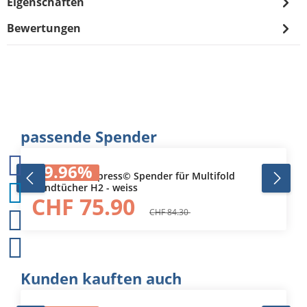
Eigenschaften
Bewertungen
Produktgalerie überspringen
passende Spender
9.96
%
552000 Tork Xpress© Spender für Multifold
Handtücher H2 - weiss
CHF 75.90
CHF 84.30
Produktgalerie überspringen
Kunden kauften auch