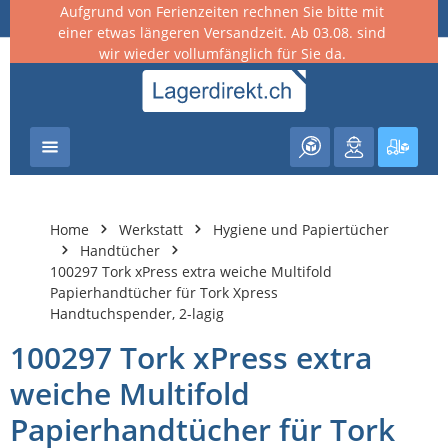
Aufgrund von Ferienzeiten rechnen Sie bitte mit
nhalt springen
einer etwas längeren Versandzeit. Ab 03.08. sind
wir wieder vollumfänglich für Sie da.
Warenk
Home
Werkstatt
Hygiene und Papiertücher
Handtücher
100297 Tork xPress extra weiche Multifold
Papierhandtücher für Tork Xpress
Handtuchspender, 2-lagig
100297 Tork xPress extra
weiche Multifold
Papierhandtücher für Tork