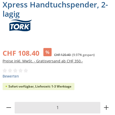
Xpress Handtuchspender, 2-
lagig
Bildergalerie überspringen
CHF 108.40
%
CHF 120.40
(9.97% gespart)
Preise inkl. MwSt. - Gratisversand ab CHF 350.-
Durchschnittliche Bewertung von 0 von 5 Sternen
Bewerten
Sofort verfügbar, Lieferzeit: 1-3 Werktage
Produkt Anzahl: Gib den gewünschten Wert