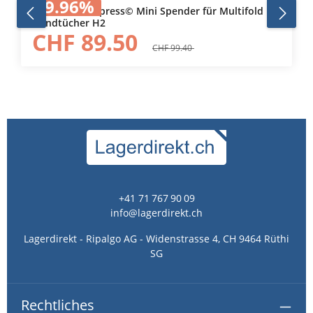
9.96
%
552100 Tork Xpress© Mini Spender für Multifold
Handtücher H2
CHF 89.50
CHF 99.40
+41 71 767 90 09
info@lagerdirekt.ch
Lagerdirekt - Ripalgo AG - Widenstrasse 4, CH 9464 Rüthi
SG
Rechtliches