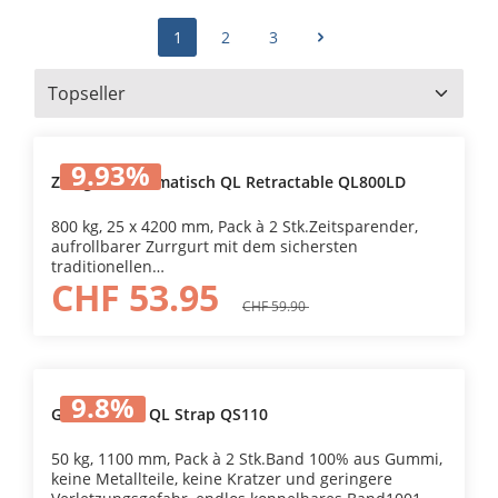
1
2
3
9.93
%
Zurrgurt automatisch QL Retractable QL800LD
800 kg, 25 x 4200 mm, Pack à 2 Stk.Zeitsparender,
aufrollbarer Zurrgurt mit dem sichersten
traditionellen
CHF 53.95
VerriegelungsmechanismusÖffnungsflügel (hilft in
Problemsituationen und erleichtert die
CHF 59.90
Wartung)Längerer Griff (weniger Kraftaufwand),
leichteres Lösen (keine eingeklemmten
Finger)Einteilig (der andere Teil geht nicht verloren
und ist immer einsatzbereit)Immer aufgerollt (das
9.8
%
lose Gurtband muss nicht verknotet
Gummiband QL Strap QS110
werden)Umweltfreundliche, farbcodierte
EinzelhandelsverpackungGS-geprüft EN 12195-2
50 kg, 1100 mm, Pack à 2 Stk.Band 100% aus Gummi,
keine Metallteile, keine Kratzer und geringere