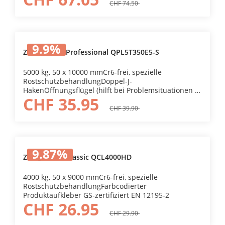
Haken mit SicherheitsclipKurzes Heck (hält die
CHF 74.50
Ratsche weit vom transportierten Objekt
entferntSoftloop-Option (Möglichkeit, den S-Haken
um den Griff zu schlingen)
9.9
%
Zurrgurt QL Professional QPL5T350E5-S
5000 kg, 50 x 10000 mmCr6-frei, spezielle
RostschutzbehandlungDoppel-J-
HakenÖffnungsflügel (hilft bei Problemsituationen &
CHF 35.95
erleichtert die Wartung)Spezielles Getriebesystem
mit höherem STF (360)Dehnung <5 %Ergonomisches
CHF 39.90
Modell mit 13 ZähnenGS-geprüft EN 12195-2
9.87
%
Zurrgurt QL Classic QCL4000HD
4000 kg, 50 x 9000 mmCr6-frei, spezielle
RostschutzbehandlungFarbcodierter
Produktaufkleber GS-zertifiziert EN 12195-2
CHF 26.95
CHF 29.90