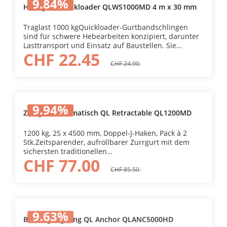
9.84
%
Hebegurt Quickloader QLWS1000MD 4 m x 30 mm
Traglast 1000 kgQuickloader-Gurtbandschlingen
sind für schwere Hebearbeiten konzipiert, darunter
Lasttransport und Einsatz auf Baustellen. Sie
CHF 22.45
bestehen aus strapazierfähigem Fortiweave-
Flachgewebe und bieten langlebige Leistung und
CHF 24.90
Wetterbeständigkeit.
9.94
%
Zurrgurt automatisch QL Retractable QL1200MD
1200 kg, 25 x 4500 mm, Doppel-J-Haken, Pack à 2
Stk.Zeitsparender, aufrollbarer Zurrgurt mit dem
sichersten traditionellen
CHF 77.00
VerriegelungsmechanismusÖffnungsflügel (hilft in
Problemsituationen und erleichtert die
CHF 85.50
Wartung)Längerer Griff (weniger Kraftaufwand),
leichteres Lösen (keine eingeklemmten
Finger)Einteilig (der andere Teil geht nicht verloren
und ist immer einsatzbereit)Immer aufgerollt (das
9.63
%
lose Gurtband muss nicht verknotet werden)Doppel-
Befestigungsring QL Anchor QLANC5000HD
J-HakenUmweltfreundliche, farbcodierte