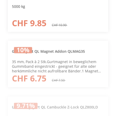
EinzelhandelsverpackungGS-geprüft EN 12195-2
5000 kg
CHF 9.85
CHF 10.90
10
%
Gurtmagnet QL Magnet Addon QLMAG35
35 mm, Pack à 2 Stk.Gurtmagnet in beweglichem
Gummiband eingestrickt - geeignet für alte oder
herkömmliche nicht aufrollbare Bänder.1 Magnet
CHF 6.75
zum Festhalten der Haken, 2 Magnete ermöglichen
die Aufbewahrung in einem Stück als schöne und
CHF 7.50
ordentliche Rolle.
9.71
%
Umreifungsgurt QL Cambuckle Z-Lock QLZ800LD
800 kg, 25 x 3000 mmNeuartiger, stärkerer