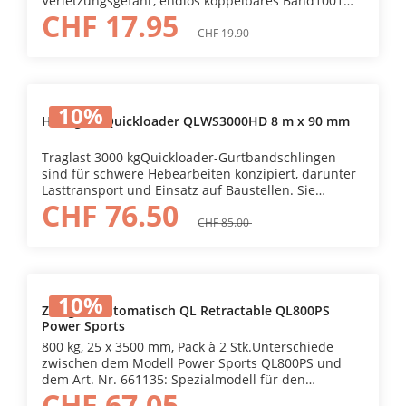
Verletzungsgefahr, endlos koppelbares Band1001
CHF 17.95
Anwendungen: Außensicherung von der
Wäscheleine bis zur HundeleineMit einem Band
CHF 19.90
können Sie zwischen 40 und 200 cm
bindenKombinierbar mit Quickloader Butterfly
Bungee
10
%
Hebegurt Quickloader QLWS3000HD 8 m x 90 mm
Traglast 3000 kgQuickloader-Gurtbandschlingen
sind für schwere Hebearbeiten konzipiert, darunter
Lasttransport und Einsatz auf Baustellen. Sie
CHF 76.50
bestehen aus strapazierfähigem Fortiweave-
Flachgewebe und bieten langlebige Leistung und
CHF 85.00
Wetterbeständigkeit.
10
%
Zurrgurt automatisch QL Retractable QL800PS
Power Sports
800 kg, 25 x 3500 mm, Pack à 2 Stk.Unterschiede
zwischen dem Modell Power Sports QL800PS und
dem Art. Nr. 661135: Spezialmodell für den
CHF 67.05
Transport von Motorrädern etc. Schwarzer GurtS-