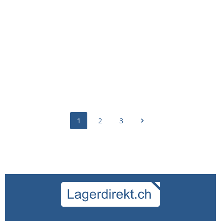
9.89
%
Zurrgurt QL Professional QPL4T360E5
4000 kg, 50 x 10000 mmCr6-frei, spezielle
RostschutzbehandlungDoppel-J-
HakenÖffnungsflügel (hilft bei Problemsituationen &
CHF 32.35
erleichtert die Wartung)Spezielles Getriebesystem
mit höherem STF (360)Dehnung <5 %Ergonomisches
CHF 35.90
Modell mit 13 ZähnenGS-geprüft EN 12195-2
1
2
3