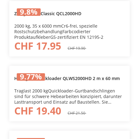
9.8
%
Zurrgurt QL Classic QCL2000HD
2000 kg, 35 x 6000 mmCr6-frei, spezielle
RostschutzbehandlungFarbcodierter
ProduktaufkleberGS-zertifiziert EN 12195-2
CHF 17.95
CHF 19.90
9.77
%
Hebegurt Quickloader QLWS2000HD 2 m x 60 mm
Traglast 2000 kgQuickloader-Gurtbandschlingen
sind für schwere Hebearbeiten konzipiert, darunter
Lasttransport und Einsatz auf Baustellen. Sie
CHF 19.40
bestehen aus strapazierfähigem Fortiweave-
Flachgewebe und bieten langlebige Leistung und
CHF 21.50
Wetterbeständigkeit.