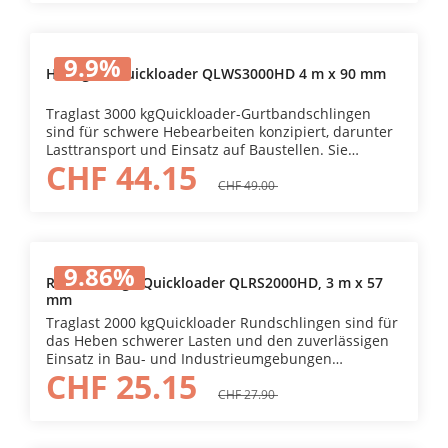
9.9
%
Hebegurt Quickloader QLWS3000HD 4 m x 90 mm
Traglast 3000 kgQuickloader-Gurtbandschlingen
sind für schwere Hebearbeiten konzipiert, darunter
Lasttransport und Einsatz auf Baustellen. Sie
CHF 44.15
bestehen aus strapazierfähigem Fortiweave-
Flachgewebe und bieten langlebige Leistung und
CHF 49.00
Wetterbeständigkeit.
9.86
%
Rundschlinge Quickloader QLRS2000HD, 3 m x 57
mm
Traglast 2000 kgQuickloader Rundschlingen sind für
das Heben schwerer Lasten und den zuverlässigen
Einsatz in Bau- und Industrieumgebungen
CHF 25.15
konzipiert. Sie bestehen aus langlebigem
Fortiweave-Gurtband und bieten eine
CHF 27.90
hervorragende Haltbarkeit und Widerstandsfähigkeit
gegen raue Wetterbedingungen.