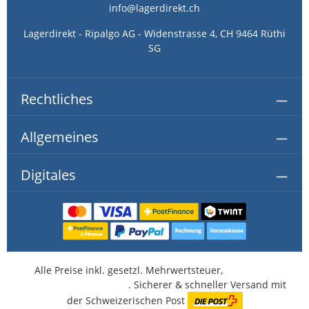
info@lagerdirekt.ch
langlebige Lösung für das komfortable Befahren
Ihrer Bodenelemente.
Lagerdirekt - Ripalgo AG - Widenstrasse 4, CH 9464 Rüthi
SG
Rechtliches
Allgemeines
Digitales
Alle Preise inkl. gesetzl. Mehrwertsteuer,
kostenlose
Lieferung ab CHF 350.-
. Sicherer & schneller Versand mit
der Schweizerischen Post