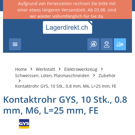
Aufgrund von Ferienzeiten rechnen Sie bitte mit
nhalt springen
einer etwas längeren Versandzeit. Ab 03.08. sind
wir wieder vollumfänglich für Sie da.
Warenk
Home
Werkstatt
Elektrowerkzeug
Schweissen, Löten, Plasmaschneiden
Zubehör
Kontaktrohr GYS, 10 Stk., 0.8 mm, M6, L=25 mm, FE
Kontaktrohr GYS, 10 Stk., 0.8
mm, M6, L=25 mm, FE