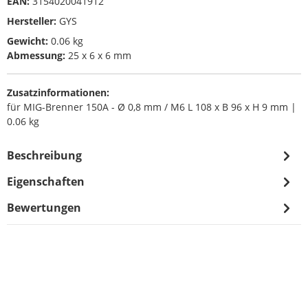
EAN:
3154020041912
Hersteller:
GYS
Gewicht:
0.06 kg
Abmessung:
25 x 6 x 6 mm
Zusatzinformationen:
für MIG-Brenner 150A - Ø 0,8 mm / M6 L 108 x B 96 x H 9 mm |
0.06 kg
Beschreibung
Eigenschaften
Bewertungen