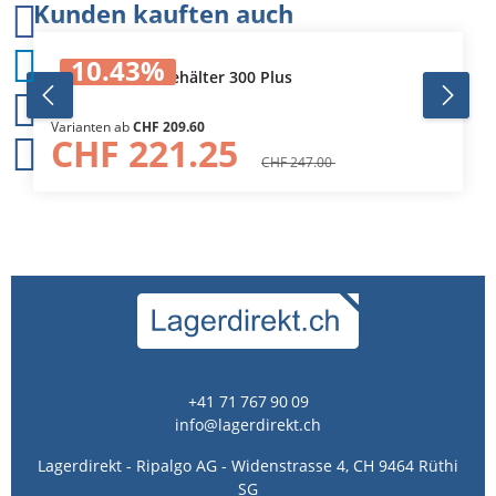
Produktgalerie überspringen
Kunden kauften auch
10.43
%
Grossvolumenbehälter 300 Plus
Varianten ab
CHF 209.60
CHF 221.25
CHF 247.00
+41 71 767 90 09
info@lagerdirekt.ch
Lagerdirekt - Ripalgo AG - Widenstrasse 4, CH 9464 Rüthi
SG