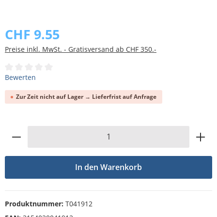
Bildergalerie überspringen
CHF 9.55
Preise inkl. MwSt. - Gratisversand ab CHF 350.-
Durchschnittliche Bewertung von 0 von 5 Sternen
Bewerten
Zur Zeit nicht auf Lager → Lieferfrist auf Anfrage
Produkt Anzahl: Gib den gewünschten Wert
In den Warenkorb
Produktnummer:
T041912