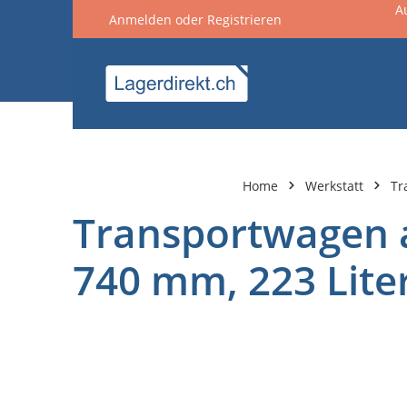
A
Anmelden
oder
Registrieren
springen
Zur Hauptnavigation springen
Home
Werkstatt
Tr
Transportwagen a
740 mm, 223 Liter
Bildergalerie überspringen