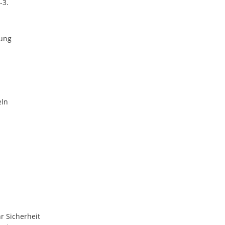
-3.
kung
eln
r Sicherheit