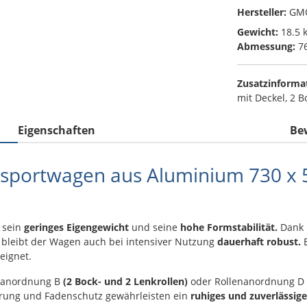
Hersteller:
GM
Gewicht:
18.5 
Abmessung:
76
Zusatzinforma
mit Deckel, 2 B
Eigenschaften
Be
sportwagen aus Aluminium 730 x 5
 sein
geringes Eigengewicht
und seine
hohe Formstabilität.
Dank
bleibt der Wagen auch bei intensiver Nutzung
dauerhaft robust.
E
eignet.
enanordnung B
(2 Bock- und 2 Lenkrollen)
oder Rollenanordnung D
gerung und Fadenschutz gewährleisten ein
ruhiges und zuverlässige