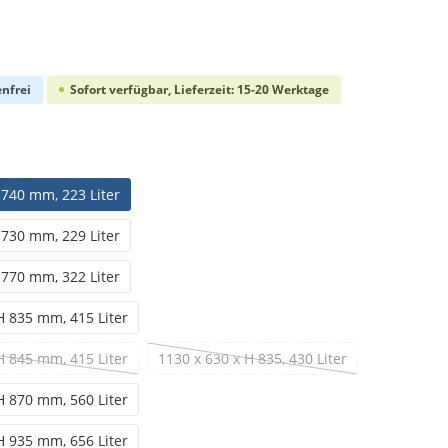
che Bewertung von 0 von 5 Sternen
nfrei
Sofort verfügbar, Lieferzeit: 15-20 Werktage
len
 740 mm, 223 Liter
 730 mm, 229 Liter
 770 mm, 322 Liter
H 835 mm, 415 Liter
H 845 mm, 415 Liter
1130 x 630 x H 835, 430 Liter
(Diese Option ist zurzeit nicht verfügbar.)
(Diese Option ist zurzeit nicht verfü
H 870 mm, 560 Liter
H 935 mm, 656 Liter