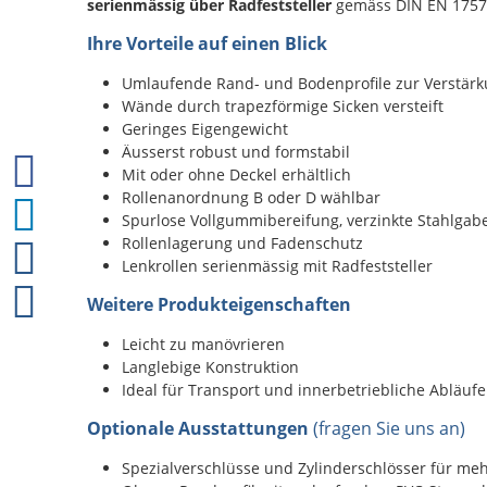
serienmässig über Radfeststeller
gemäss DIN EN 1757
Ihre Vorteile auf einen Blick
Umlaufende Rand- und Bodenprofile zur Verstär
Wände durch trapezförmige Sicken versteift
Geringes Eigengewicht
Äusserst robust und formstabil
Mit oder ohne Deckel erhältlich
Rollenanordnung B oder D wählbar
Spurlose Vollgummibereifung, verzinkte Stahlgab
Rollenlagerung und Fadenschutz
Lenkrollen serienmässig mit Radfeststeller
Weitere Produkteigenschaften
Leicht zu manövrieren
Langlebige Konstruktion
Ideal für Transport und innerbetriebliche Abläufe
Optionale Ausstattungen
(fragen Sie uns an)
Spezialverschlüsse und Zylinderschlösser für meh