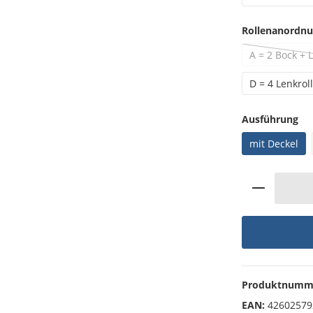
Rollenanordn
A = 2 Bock + L
D = 4 Lenkrol
au
Ausführung
mit Deckel
Produkt 
Produktnumm
EAN:
42602579