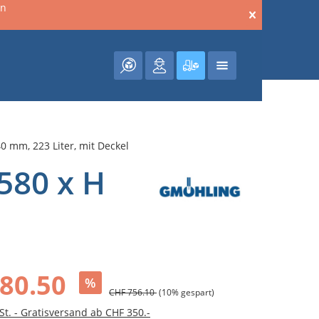
en
Warenkorb enthält 0 Posit
 mm, 223 Liter, mit Deckel
580 x H
80.50
%
CHF 756.10
(10% gespart)
St. - Gratisversand ab CHF 350.-