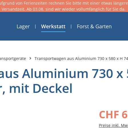
ufgrund von Ferienzeiten rechnen Sie bitte mit einer etwas länger
Versandzeit. Ab 03.08. sind wir wieder vollumfänglich für Sie da.
Lager
Werkstatt
Forst & Garten
ansportgeräte
Transportwagen aus Aluminium 730 x 580 x H 740
us Aluminium 730 x 
, mit Deckel
CHF 6
Preise inkl. Mw