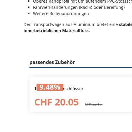
Oberes Randprofil mit umlaufendem PVC-Stosssc
Fahrwerksänderungen (Rad-Ø oder Bereifung)
Weitere Rollenanordnungen
Der Transportwagen aus Aluminium bietet eine
stabile
innerbetrieblichen Materialfluss.
passendes Zubehör
Produktgalerie überspringen
9.48
%
1 Paar Zylinderschlösser
In den Warenkorb
CHF 20.05
CHF 22.15