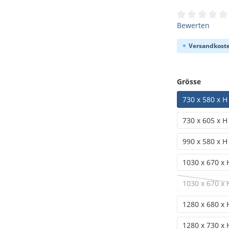
Durchschnittli
Bewerten
Versandkoste
auswäh
Grösse
730 x 580 x H
730 x 605 x H
990 x 580 x H
1030 x 670 x 
1030 x 670 x 
1280 x 680 x 
1280 x 730 x 