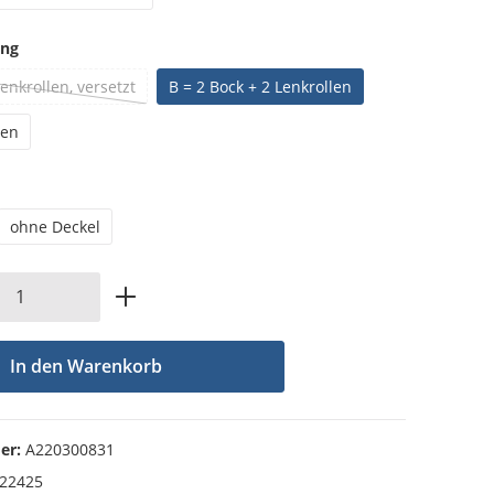
auswählen
ung
enkrollen, versetzt
B = 2 Bock + 2 Lenkrollen
(Diese Option ist zurzeit nicht verfügbar.)
len
swählen
ohne Deckel
Anzahl: Gib den gewünschten Wert ein od
In den Warenkorb
er:
A220300831
22425