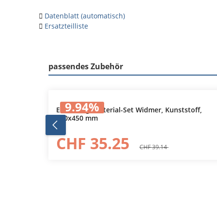
Datenblatt (automatisch)
Ersatzteilliste
passendes Zubehör
Produktgalerie überspringen
9.94
%
Einteilungsmaterial-Set Widmer, Kunststoff,
460x450 mm
CHF 35.25
CHF 39.14