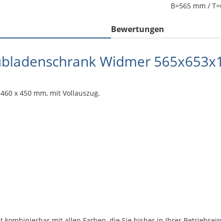
B=565 mm / T
Bewertungen
hubladenschrank Widmer 565x653
 460 x 450 mm, mit Vollauszug.
t kombinierbar mit allen Farben, die Sie bisher in Ihrer Betrieb