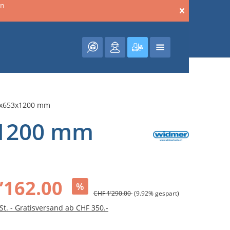
en
Warenkorb enthält 0 Posit
5x653x1200 mm
x1200 mm
’162.00
%
CHF 1’290.00
(9.92% gespart)
St. - Gratisversand ab CHF 350.-