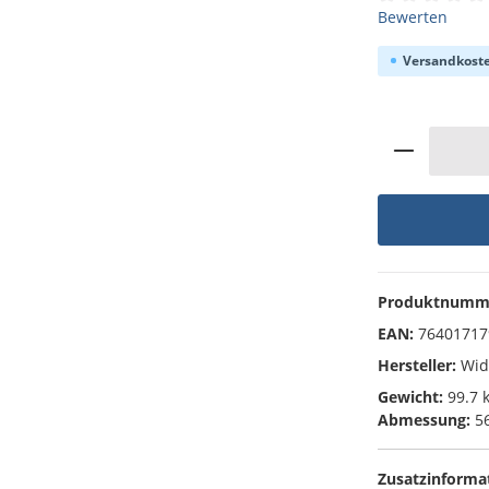
Durchschnittli
Bewerten
Versandkoste
Produkt 
Produktnumm
EAN:
76401717
Hersteller:
Wi
Gewicht:
99.7 
Abmessung:
56
Zusatzinforma