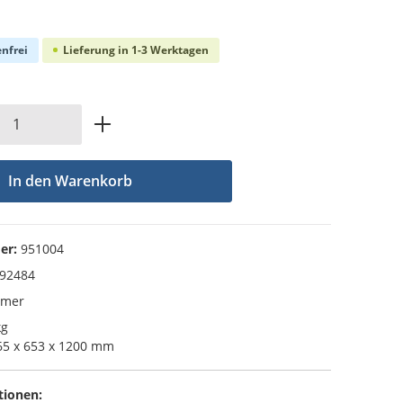
che Bewertung von 0 von 5 Sternen
nfrei
Lieferung in 1-3 Werktagen
Anzahl: Gib den gewünschten Wert ein od
In den Warenkorb
er:
951004
92484
dmer
kg
5 x 653 x 1200 mm
tionen: