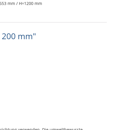
=653 mm / H=1200 mm
x1200 mm"
seinrichtung verwenden. Die umweltbewusste