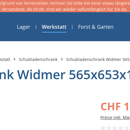
ufgrund von Ferienzeiten rechnen Sie bitte mit einer etwas länger
Versandzeit. Ab 03.08. sind wir wieder vollumfänglich für Sie da.
Lager
Werkstatt
Forst & Garten
statt
Schubladenschrank
Schubladenschrank Widmer 56
ank Widmer 565x653
CHF 1
Preise inkl. Mw