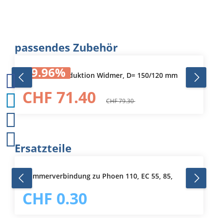
Produktgalerie überspringen
passendes Zubehör
9.96
%
Kaminrohr-Reduktion Widmer, D= 150/120 mm
CHF 71.40
CHF 79.30
Produktgalerie überspringen
Ersatzteile
Klammerverbindung zu Phoen 110, EC 55, 85,
CHF 0.30