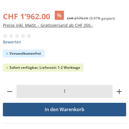
Bildergalerie überspringen
CHF 1’962.00
%
CHF 2’179.19
(9.97% gespart)
Preise inkl. MwSt. - Gratisversand ab CHF 350.-
Durchschnittliche Bewertung von 0 von 5 Sternen
Bewerten
Versandkostenfrei
Sofort verfügbar, Lieferzeit: 1-2 Werktage
Produkt Anzahl: Gib den gewünschten Wert
In den Warenkorb