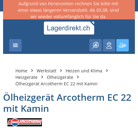
Aufgrund von Ferienzeiten rechnen Sie bitte mit
nhalt springen
einer etwas längeren Versandzeit. Ab 03.08. sind
wir wieder vollumfänglich für Sie da.
Warenk
Home
Werkstatt
Heizen und Klima
Heizgeräte
Ölheizgeräte
Ölheizgerät Arcotherm EC 22 mit Kamin
Ölheizgerät Arcotherm EC 22
mit Kamin