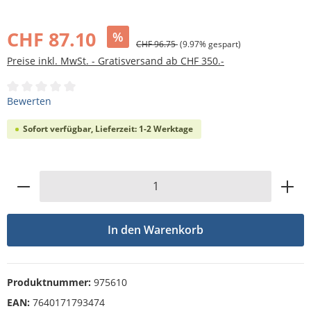
Bildergalerie überspringen
CHF 87.10
%
CHF 96.75
(9.97% gespart)
Preise inkl. MwSt. - Gratisversand ab CHF 350.-
Durchschnittliche Bewertung von 0 von 5 Sternen
Bewerten
Sofort verfügbar, Lieferzeit: 1-2 Werktage
Produkt Anzahl: Gib den gewünschten Wert
In den Warenkorb
Produktnummer:
975610
EAN:
7640171793474