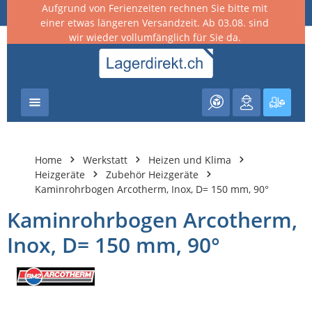
Aufgrund von Ferienzeiten rechnen Sie bitte mit
nhalt springen
einer etwas längeren Versandzeit. Ab 03.08. sind
wir wieder vollumfänglich für Sie da.
Warenk
Home
Werkstatt
Heizen und Klima
Heizgeräte
Zubehör Heizgeräte
Kaminrohrbogen Arcotherm, Inox, D= 150 mm, 90°
Kaminrohrbogen Arcotherm,
Inox, D= 150 mm, 90°