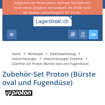
Aufgrund von Ferienzeiten rechnen Sie bitte mit
nhalt springen
einer etwas längeren Versandzeit. Ab 03.08. sind
wir wieder vollumfänglich für Sie da.
Warenk
Home
Werkstatt
Elektrowerkzeug
Industriesauger
Industriesauger Zubehör
Zubehör-Set Proton (Bürste oval und Fugendüse)
Zubehör-Set Proton (Bürste
oval und Fugendüse)