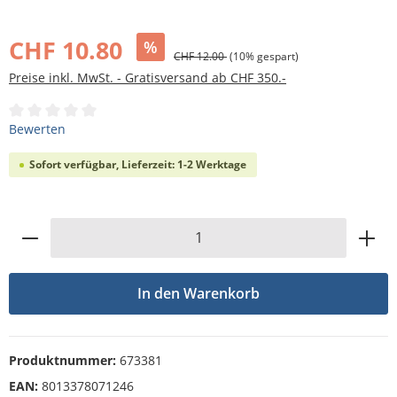
Bildergalerie überspringen
CHF 10.80
%
CHF 12.00
(10% gespart)
Preise inkl. MwSt. - Gratisversand ab CHF 350.-
Durchschnittliche Bewertung von 0 von 5 Sternen
Bewerten
Sofort verfügbar, Lieferzeit: 1-2 Werktage
Produkt Anzahl: Gib den gewünschten Wert
In den Warenkorb
Produktnummer:
673381
EAN:
8013378071246