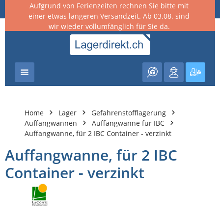
Aufgrund von Ferienzeiten rechnen Sie bitte mit
nhalt springen
einer etwas längeren Versandzeit. Ab 03.08. sind
wir wieder vollumfänglich für Sie da.
Warenk
Home
Lager
Gefahrenstofflagerung
Auffangwannen
Auffangwanne für IBC
Auffangwanne, für 2 IBC Container - verzinkt
Auffangwanne, für 2 IBC
Container - verzinkt