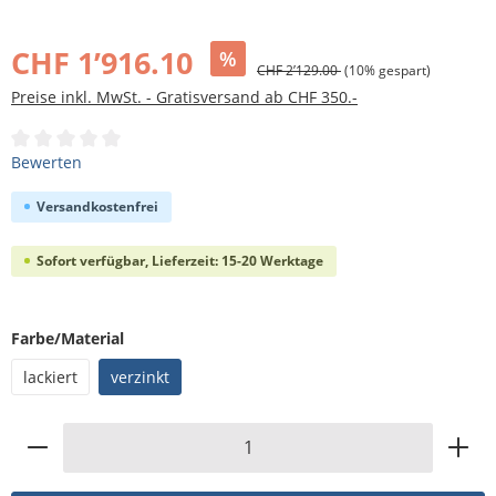
Bildergalerie überspringen
CHF 1’916.10
%
CHF 2’129.00
(10% gespart)
Preise inkl. MwSt. - Gratisversand ab CHF 350.-
Durchschnittliche Bewertung von 0 von 5 Sternen
Bewerten
Versandkostenfrei
Sofort verfügbar, Lieferzeit: 15-20 Werktage
auswählen
Farbe/Material
lackiert
verzinkt
Produkt Anzahl: Gib den gewünschten Wert