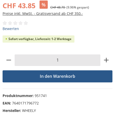
CHF 43.85
%
CHF 48.70
(9.96% gespart)
Preise inkl. MwSt. - Gratisversand ab CHF 350.-
Durchschnittliche Bewertung von 0 von 5 Sternen
Bewerten
Sofort verfügbar, Lieferzeit: 1-2 Werktage
Produkt Anzahl: Gib den gewünschten Wert
In den Warenkorb
Produktnummer:
951741
EAN:
7640171796772
Hersteller:
WHEELY