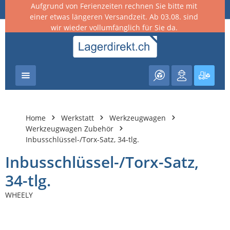
Aufgrund von Ferienzeiten rechnen Sie bitte mit
nhalt springen
einer etwas längeren Versandzeit. Ab 03.08. sind
wir wieder vollumfänglich für Sie da.
Warenk
Home
Werkstatt
Werkzeugwagen
Werkzeugwagen Zubehör
Inbusschlüssel-/Torx-Satz, 34-tlg.
Inbusschlüssel-/Torx-Satz,
34-tlg.
WHEELY
Bildergalerie überspringen