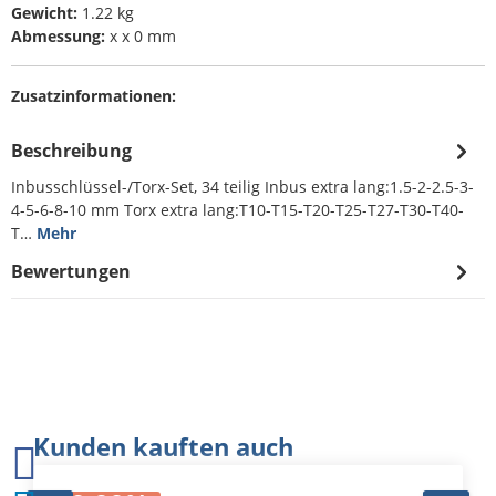
Gewicht:
1.22 kg
Abmessung:
x x 0 mm
Zusatzinformationen:
Beschreibung
Inbusschlüssel-/Torx-Set, 34 teilig Inbus extra lang:1.5-2-2.5-3-
4-5-6-8-10 mm Torx extra lang:T10-T15-T20-T25-T27-T30-T40-
T…
Mehr
Bewertungen
Produktgalerie überspringen
Kunden kauften auch