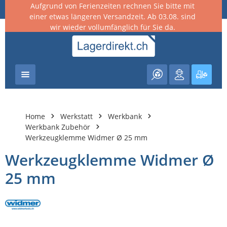
Aufgrund von Ferienzeiten rechnen Sie bitte mit
nhalt springen
einer etwas längeren Versandzeit. Ab 03.08. sind
wir wieder vollumfänglich für Sie da.
Warenk
Home
Werkstatt
Werkbank
Werkbank Zubehör
Werkzeugklemme Widmer Ø 25 mm
Werkzeugklemme Widmer Ø
25 mm