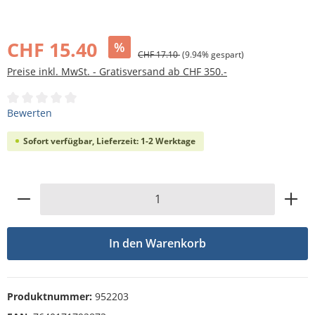
Bildergalerie überspringen
CHF 15.40
%
CHF 17.10
(9.94% gespart)
Preise inkl. MwSt. - Gratisversand ab CHF 350.-
Durchschnittliche Bewertung von 0 von 5 Sternen
Bewerten
Sofort verfügbar, Lieferzeit: 1-2 Werktage
Produkt Anzahl: Gib den gewünschten Wert
In den Warenkorb
Produktnummer:
952203