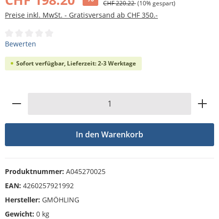
CHF 220.22
(10% gespart)
Preise inkl. MwSt. - Gratisversand ab CHF 350.-
Durchschnittliche Bewertung von 0 von 5 Sternen
Bewerten
Sofort verfügbar, Lieferzeit: 2-3 Werktage
Produkt Anzahl: Gib den gewünschten Wert
In den Warenkorb
Produktnummer:
A045270025
EAN:
4260257921992
Hersteller:
GMÖHLING
Gewicht:
0 kg