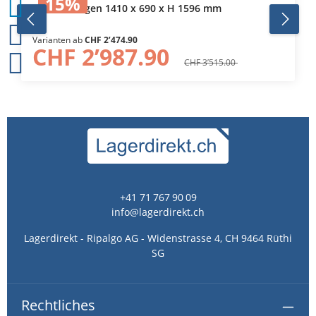
15
%
Schrankwagen 1410 x 690 x H 1596 mm
Varianten ab
CHF 2’474.90
CHF 2’987.90
CHF 3’515.00
+41 71 767 90 09
info@lagerdirekt.ch
Lagerdirekt - Ripalgo AG - Widenstrasse 4, CH 9464 Rüthi
SG
Rechtliches