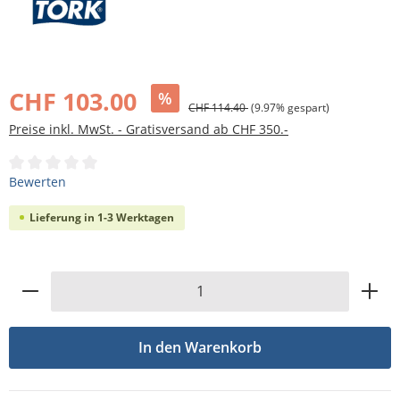
Bildergalerie überspringen
CHF 103.00
%
CHF 114.40
(9.97% gespart)
Preise inkl. MwSt. - Gratisversand ab CHF 350.-
Durchschnittliche Bewertung von 0 von 5 Sternen
Bewerten
Lieferung in 1-3 Werktagen
Produkt Anzahl: Gib den gewünschten Wert
In den Warenkorb