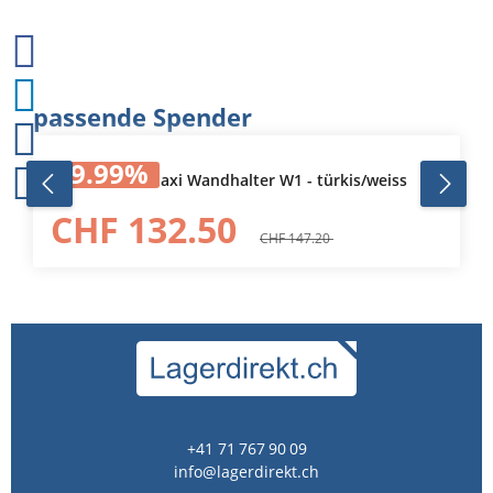
Produktgalerie überspringen
passende Spender
9.99
%
652100 Tork Maxi Wandhalter W1 - türkis/weiss
CHF 132.50
CHF 147.20
+41 71 767 90 09
info@lagerdirekt.ch