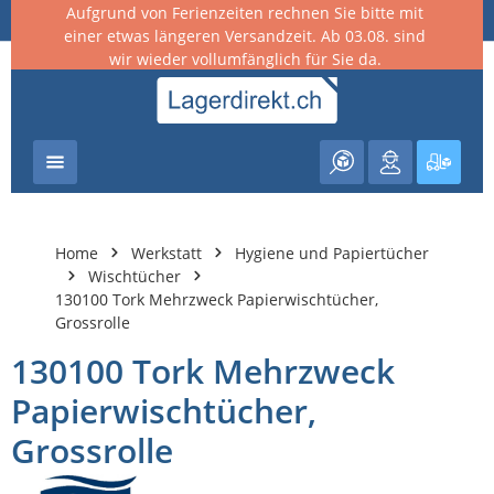
Aufgrund von Ferienzeiten rechnen Sie bitte mit
nhalt springen
einer etwas längeren Versandzeit. Ab 03.08. sind
wir wieder vollumfänglich für Sie da.
Warenk
Home
Werkstatt
Hygiene und Papiertücher
Wischtücher
130100 Tork Mehrzweck Papierwischtücher,
Grossrolle
130100 Tork Mehrzweck
Papierwischtücher,
Grossrolle