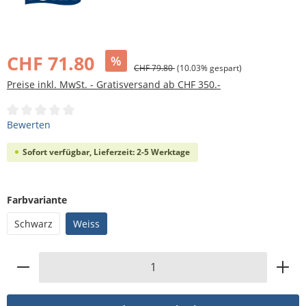
Bildergalerie überspringen
CHF 71.80
%
CHF 79.80
(10.03% gespart)
Preise inkl. MwSt. - Gratisversand ab CHF 350.-
Durchschnittliche Bewertung von 0 von 5 Sternen
Bewerten
Sofort verfügbar, Lieferzeit: 2-5 Werktage
auswählen
Farbvariante
Schwarz
Weiss
Produkt Anzahl: Gib den gewünschten Wert