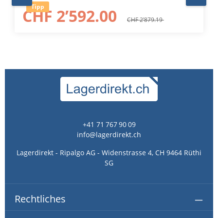
Tipp
CHF 2’592.00
CHF 2’879.19
+41 71 767 90 09
info@lagerdirekt.ch
Lagerdirekt - Ripalgo AG - Widenstrasse 4, CH 9464 Rüthi
SG
Rechtliches