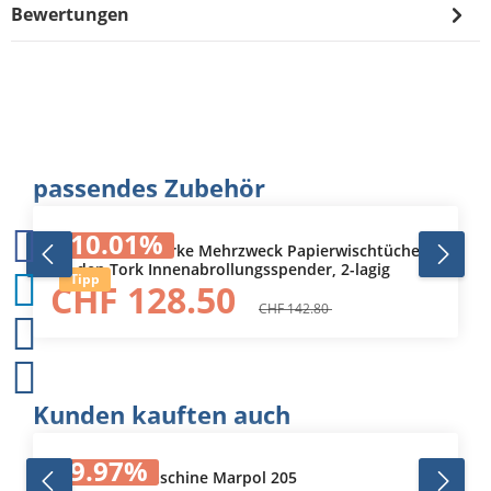
Bewertungen
Produktgalerie überspringen
passendes Zubehör
10.01
%
101240 Tork Starke Mehrzweck Papierwischtücher
für den Tork Innenabrollungsspender, 2-lagig
Tipp
CHF 128.50
CHF 142.80
Produktgalerie überspringen
Kunden kauften auch
9.97
%
Bandschleifmaschine Marpol 205