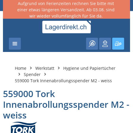
Aufgrund von Ferienzeiten rechnen Sie bitte mit
nhalt springen
einer etwas längeren Versandzeit. Ab 03.08. sind
wir wieder vollumfänglich für Sie da.
Warenk
Home
Werkstatt
Hygiene und Papiertücher
Spender
559000 Tork Innenabrollungsspender M2 - weiss
559000 Tork
Innenabrollungsspender M2 -
weiss