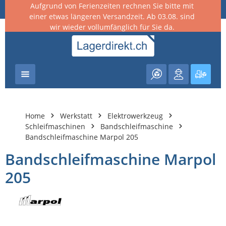
Aufgrund von Ferienzeiten rechnen Sie bitte mit
nhalt springen
einer etwas längeren Versandzeit. Ab 03.08. sind
wir wieder vollumfänglich für Sie da.
Warenk
Home
Werkstatt
Elektrowerkzeug
Schleifmaschinen
Bandschleifmaschine
Bandschleifmaschine Marpol 205
Bandschleifmaschine Marpol
205