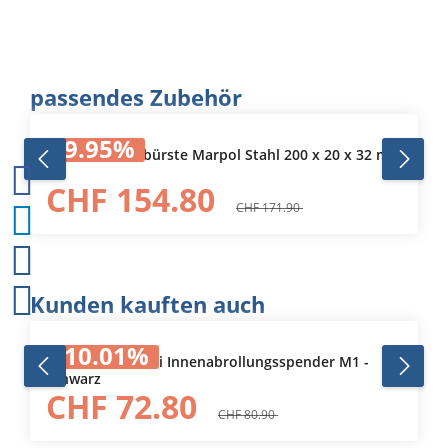
Produktgalerie überspringen
passendes Zubehör
9.95
%
Zirkular-Drahtbürste Marpol Stahl 200 x 20 x 32 mm
CHF 154.80
CHF 171.90
Produktgalerie überspringen
Kunden kauften auch
10.01
%
558008 Tork Mini Innenabrollungsspender M1 -
schwarz
CHF 72.80
CHF 80.90