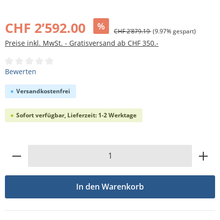
Bildergalerie überspringen
CHF 2’592.00
%
CHF 2’879.19
(9.97% gespart)
Preise inkl. MwSt. - Gratisversand ab CHF 350.-
Durchschnittliche Bewertung von 0 von 5 Sternen
Bewerten
Versandkostenfrei
Sofort verfügbar, Lieferzeit: 1-2 Werktage
Produkt Anzahl: Gib den gewünschten Wert
In den Warenkorb