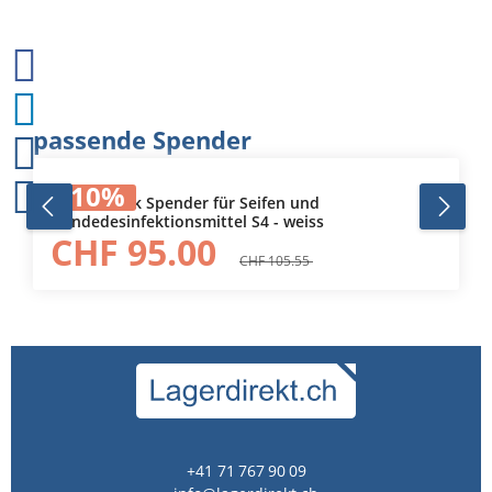
Produktgalerie überspringen
passende Spender
10
%
561500 Tork Spender für Seifen und
Händedesinfektionsmittel S4 - weiss
CHF 95.00
CHF 105.55
+41 71 767 90 09