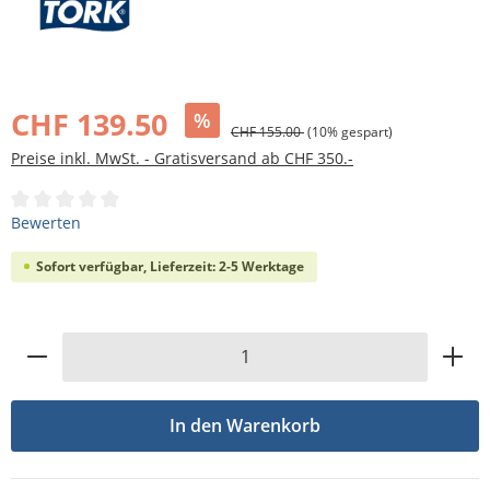
Bildergalerie überspringen
CHF 139.50
%
CHF 155.00
(10% gespart)
Preise inkl. MwSt. - Gratisversand ab CHF 350.-
Durchschnittliche Bewertung von 0 von 5 Sternen
Bewerten
Sofort verfügbar, Lieferzeit: 2-5 Werktage
Produkt Anzahl: Gib den gewünschten Wert
In den Warenkorb