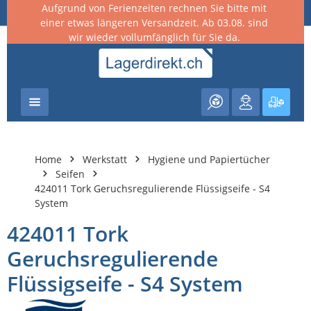
Aufgrund von Ferienzeiten rechnen Sie bitte mit
nhalt springen
einer etwas längeren Versandzeit. Ab 03.08. sind
wir wieder vollumfänglich für Sie da.
Warenk
Home
Werkstatt
Hygiene und Papiertücher
Seifen
424011 Tork Geruchsregulierende Flüssigseife - S4
System
424011 Tork
Geruchsregulierende
Flüssigseife - S4 System