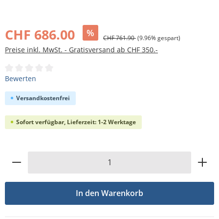
Bildergalerie überspringen
CHF 686.00
%
CHF 761.90
(9.96% gespart)
Preise inkl. MwSt. - Gratisversand ab CHF 350.-
Durchschnittliche Bewertung von 0 von 5 Sternen
Bewerten
Versandkostenfrei
Sofort verfügbar, Lieferzeit: 1-2 Werktage
Produkt Anzahl: Gib den gewünschten Wert
In den Warenkorb