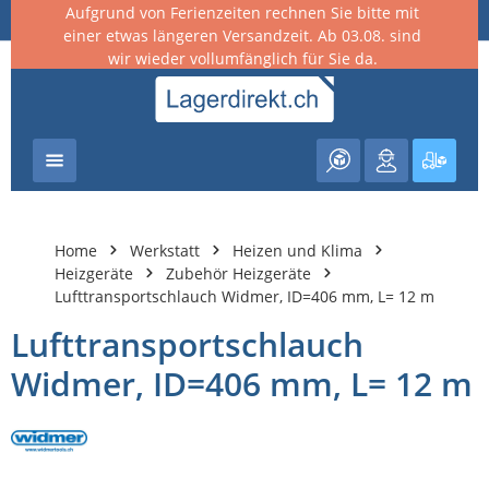
Aufgrund von Ferienzeiten rechnen Sie bitte mit
nhalt springen
einer etwas längeren Versandzeit. Ab 03.08. sind
wir wieder vollumfänglich für Sie da.
Warenk
Home
Werkstatt
Heizen und Klima
Heizgeräte
Zubehör Heizgeräte
Lufttransportschlauch Widmer, ID=406 mm, L= 12 m
Lufttransportschlauch
Widmer, ID=406 mm, L= 12 m