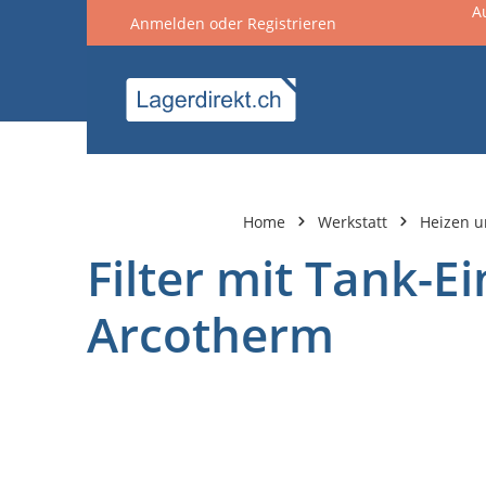
A
Anmelden
oder
Registrieren
springen
Zur Hauptnavigation springen
Home
Werkstatt
Heizen u
Filter mit Tank-E
Arcotherm
Bildergalerie überspringen