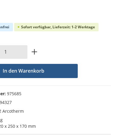
che Bewertung von 0 von 5 Sternen
nfrei
Sofort verfügbar, Lieferzeit: 1-2 Werktage
Anzahl: Gib den gewünschten Wert ein od
In den Warenkorb
er:
975685
94327
 Arcotherm
kg
0 x 250 x 170 mm