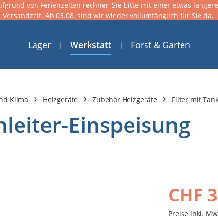
ufgrund von Ferienzeiten rechnen Sie bitte mit einer etwas länger
Versandzeit. Ab 03.08. sind wir wieder vollumfänglich für Sie da.
Lager
Werkstatt
Forst & Garten
nd Klima
Heizgeräte
Zubehör Heizgeräte
Filter mit Ta
inleiter-Einspeisung
CHF 3
Preise inkl. Mw