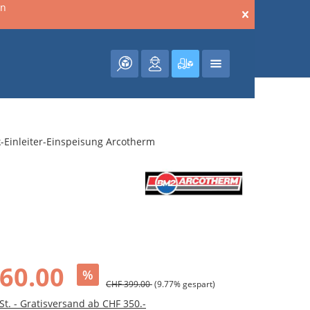
en
Warenkorb enthält 0 Posit
nk-Einleiter-Einspeisung Arcotherm
60.00
%
CHF 399.00
(9.77% gespart)
St. - Gratisversand ab CHF 350.-