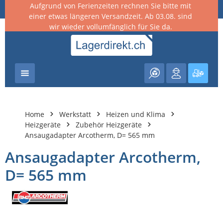
Aufgrund von Ferienzeiten rechnen Sie bitte mit
nhalt springen
einer etwas längeren Versandzeit. Ab 03.08. sind
wir wieder vollumfänglich für Sie da.
Warenk
Home
Werkstatt
Heizen und Klima
Heizgeräte
Zubehör Heizgeräte
Ansaugadapter Arcotherm, D= 565 mm
Ansaugadapter Arcotherm,
D= 565 mm