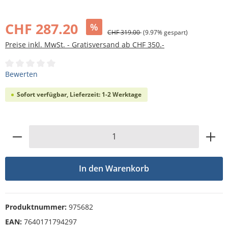
Bildergalerie überspringen
CHF 287.20
%
CHF 319.00
(9.97% gespart)
Preise inkl. MwSt. - Gratisversand ab CHF 350.-
Durchschnittliche Bewertung von 0 von 5 Sternen
Bewerten
Sofort verfügbar, Lieferzeit: 1-2 Werktage
Produkt Anzahl: Gib den gewünschten Wert
In den Warenkorb
Produktnummer:
975682
EAN:
7640171794297