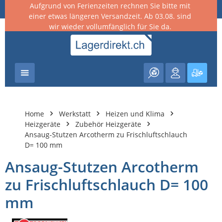
Aufgrund von Ferienzeiten rechnen Sie bitte mit
nhalt springen
einer etwas längeren Versandzeit. Ab 03.08. sind
wir wieder vollumfänglich für Sie da.
Warenk
Home
Werkstatt
Heizen und Klima
Heizgeräte
Zubehör Heizgeräte
Ansaug-Stutzen Arcotherm zu Frischluftschlauch
D= 100 mm
Ansaug-Stutzen Arcotherm
zu Frischluftschlauch D= 100
mm