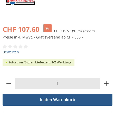
Bildergalerie überspringen
CHF 107.60
%
CHF 119.50
(9.96% gespart)
Preise inkl. MwSt. - Gratisversand ab CHF 350.-
Durchschnittliche Bewertung von 0 von 5 Sternen
Bewerten
Sofort verfügbar, Lieferzeit: 1-2 Werktage
Produkt Anzahl: Gib den gewünschten Wert
In den Warenkorb