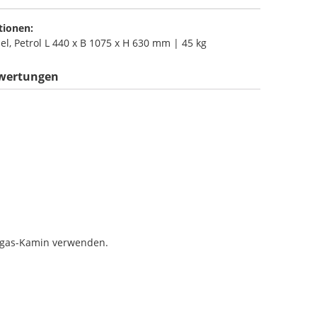
tionen:
sel, Petrol L 440 x B 1075 x H 630 mm | 45 kg
wertungen
Abgas-Kamin verwenden.