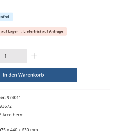
che Bewertung von 0 von 5 Sternen
nfrei
t auf Lager → Lieferfrist auf Anfrage
Anzahl: Gib den gewünschten Wert ein od
In den Warenkorb
er:
974011
93672
 Arcotherm
75 x 440 x 630 mm