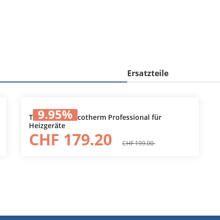
Ersatzteile
9.95
%
Thermostat Arcotherm Professional für
Heizgeräte
In den Warenkorb
CHF 179.20
CHF 199.00