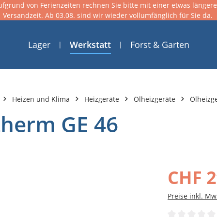
ufgrund von Ferienzeiten rechnen Sie bitte mit einer etwas länger
Versandzeit. Ab 03.08. sind wir wieder vollumfänglich für Sie da.
Lager
Werkstatt
Forst & Garten
Heizen und Klima
Heizgeräte
Ölheizgeräte
Ölheizg
therm GE 46
CHF 2
Preise inkl. Mw