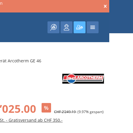
en
Warenkorb enthält 0 Posit
erät Arcotherm GE 46
’025.00
%
CHF 2’249.19
(9.97% gespart)
St. - Gratisversand ab CHF 350.-