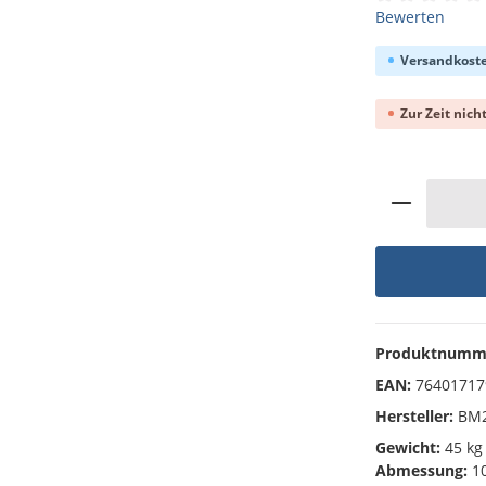
Durchschnittli
Bewerten
Versandkoste
Zur Zeit nich
Produkt 
Produktnumm
EAN:
76401717
Hersteller:
BM2
Gewicht:
45 kg
Abmessung:
10