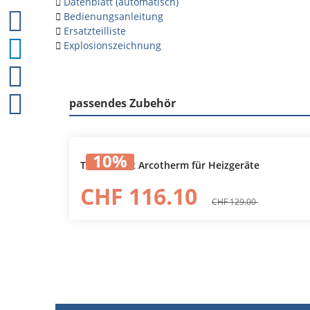
Datenblatt (automatisch)
Bedienungsanleitung
Ersatzteilliste
Explosionszeichnung
passendes Zubehör
Produktgalerie überspringen
10
%
Thermostat Arcotherm für Heizgeräte
In den Warenkorb
CHF 116.10
CHF 129.00