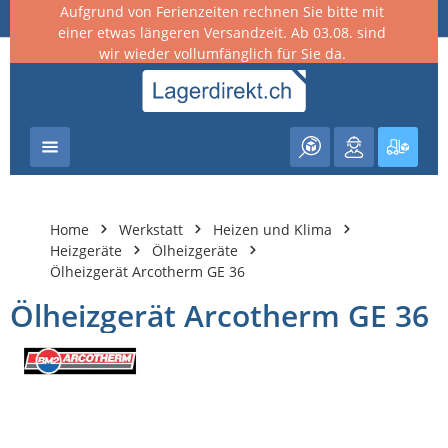
Aufgrund von Ferienzeiten rechnen Sie bitte mit
nhalt springen
einer etwas längeren Versandzeit. Ab 03.08. sind
wir wieder vollumfänglich für Sie da.
Warenk
Home
Werkstatt
Heizen und Klima
Heizgeräte
Ölheizgeräte
Ölheizgerät Arcotherm GE 36
Ölheizgerät Arcotherm GE 36
Bildergalerie überspringen