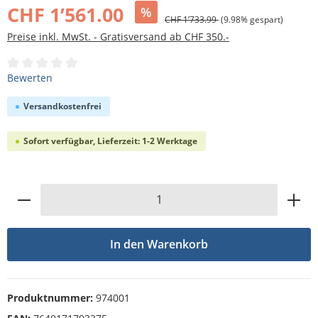
CHF 1’561.00
%
CHF 1’733.99
(9.98% gespart)
Preise inkl. MwSt. - Gratisversand ab CHF 350.-
Durchschnittliche Bewertung von 0 von 5 Sternen
Bewerten
Versandkostenfrei
Sofort verfügbar, Lieferzeit: 1-2 Werktage
Produkt Anzahl: Gib den gewünschten Wert
In den Warenkorb
Produktnummer:
974001