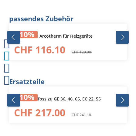
Produktgalerie überspringen
passendes Zubehör
10
%
Thermostat Arcotherm für Heizgeräte
CHF 116.10
CHF 129.00
Produktgalerie überspringen
Ersatzteile
10
%
Pumpe Danfoss zu GE 36, 46, 65, EC 22, 55
CHF 217.00
CHF 241.10