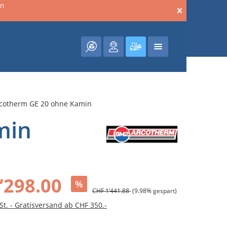
en
Warenkorb enthält 0 Posit
rcotherm GE 20 ohne Kamin
min
’298.00
%
CHF 1’441.88
(9.98% gespart)
St. - Gratisversand ab CHF 350.-