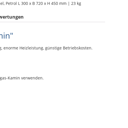
sel, Petrol L 300 x B 720 x H 450 mm | 23 kg
wertungen
min"
 enorme Heizleistung, günstige Betriebskosten.
Abgas-Kamin verwenden.