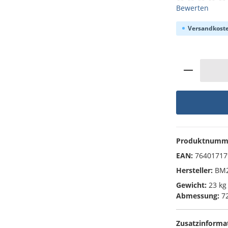
Durchschnittli
Bewerten
Versandkoste
Produkt 
Produktnumm
EAN:
76401717
Hersteller:
BM2
Gewicht:
23 kg
Abmessung:
72
Zusatzinforma