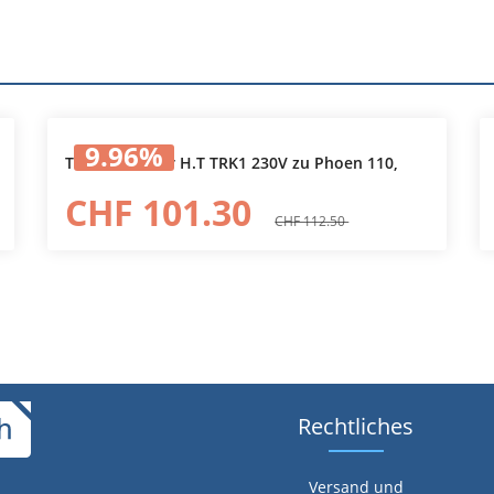
9.96
%
Transformator H.T TRK1 230V zu Phoen 110,
In den Warenkorb
CHF 101.30
CHF 112.50
Rechtliches
Versand und