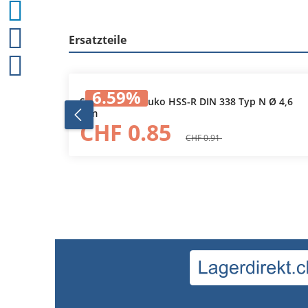
Ersatzteile
Produktgalerie überspringen
6.59
%
Ø 5,8
Spiralbohrer Ruko HSS-R DIN 338 Typ N Ø 4,6
mm
In den Warenkorb
CHF 0.85
CHF 0.91