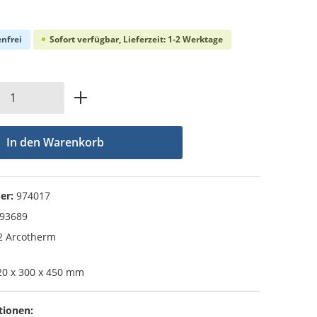
che Bewertung von 0 von 5 Sternen
nfrei
Sofort verfügbar, Lieferzeit: 1-2 Werktage
Anzahl: Gib den gewünschten Wert ein od
In den Warenkorb
er:
974017
93689
 Arcotherm
0 x 300 x 450 mm
tionen: