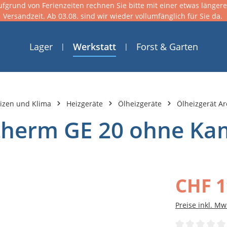
ufgrund von Ferienzeiten rechnen Sie bitte mit einer etwas länger
Versandzeit. Ab 03.08. sind wir wieder vollumfänglich für Sie da.
Lager
Werkstatt
Forst & Garten
izen und Klima
Heizgeräte
Ölheizgeräte
Ölheizgerät A
otherm GE 20 ohne Ka
CHF 1
Preise inkl. Mw